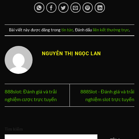
Bài viết này được đăng trong
tin tức
. Đánh dấu
liên kết thường trực
.
NGUYỄN THỊ NGỌC LAN
888slot: Đánh giá và trải
888Slot - Đánh giá và trải
nghiệm cược trực tuyến
nghiệm slot trực tuyến
Tìm kiếm