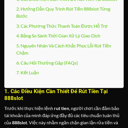
2. Hướng Dẫn Quy Trình Rút Tiền 888slot Từng
Bước
3. Các Phương Thức Thanh Toán Được Hỗ Trợ
4. Bảng So Sánh Thời Gian Xử Lý Giao Dịch
5. Nguyên Nhân Và Cách Khắc Phục Lỗi Rút Tiền
Chậm
6. Câu Hỏi Thường Gặp (FAQs)
7. Kết Luận
1. Các Điều Kiện Cần Thiết Để Rút Tiền Tại
888slot
Trước khi thực hiện lệnh
rut tien
, người chơi cần đảm bảo
tài khoản của mình đáp ứng đầy đủ các tiêu chuẩn tuân thủ
của
888slot
. Việc này nhằm ngăn chặn gian lận rửa tiền và