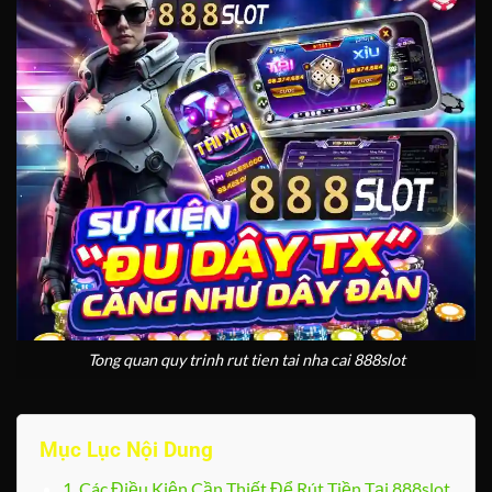
Tong quan quy trinh rut tien tai nha cai 888slot
Mục Lục Nội Dung
1. Các Điều Kiện Cần Thiết Để Rút Tiền Tại 888slot