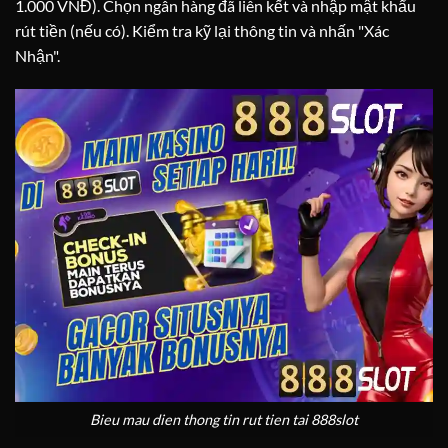
1.000 VNĐ). Chọn ngân hàng đã liên kết và nhập mật khẩu
rút tiền (nếu có). Kiểm tra kỹ lại thông tin và nhấn "Xác
Nhận".
Bieu mau dien thong tin rut tien tai 888slot