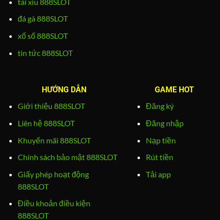
tài xỉu 888SLOT
đá gà 888SLOT
xổ số 888SLOT
tin tức 888SLOT
HƯỚNG DẪN
GAME HOT
Giới thiệu 888SLOT
Đăng ký
Liên hệ 888SLOT
Đăng nhập
Khuyến mãi 888SLOT
Nạp tiền
Chính sách bảo mật 888SLOT
Rút tiền
Giấy phép hoạt động
Tải app
888SLOT
Điều khoản điều kiện
888SLOT