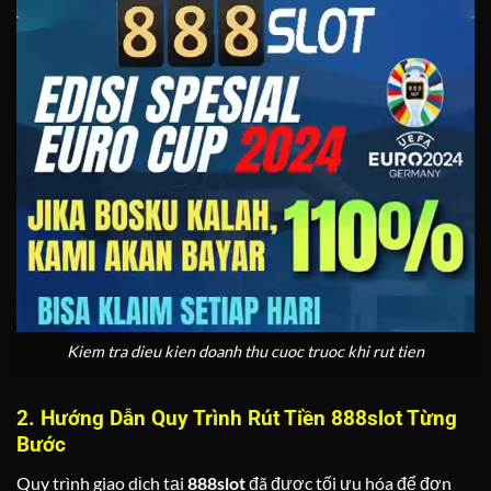
Kiem tra dieu kien doanh thu cuoc truoc khi rut tien
2. Hướng Dẫn Quy Trình Rút Tiền 888slot Từng
Bước
Quy trình giao dịch tại
888slot
đã được tối ưu hóa để đơn