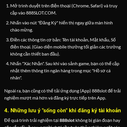
Mở trình duyệt trên điện thoại (Chrome, Safari) và truy
cập vào 888SLOT.COM.
Nhấn vào nút "Đăng Ký" hiển thị ngay giữa màn hình
chào mừng.
Điền các thông tin cơ bản: Tên tài khoản, Mật khẩu, Số
điện thoại. (Giao diện mobile thường tối giản các trường
không cần thiết ban đầu).
Nhấn "Xác Nhận". Sau khi vào sảnh game, bạn có thể cập
nhật thêm thông tin ngân hàng trong mục "Hồ sơ cá
nhân".
Ngoài ra, bạn cũng có thể tải ứng dụng (App) 888slot để trải
nghiệm mượt mà hơn và đăng ký trực tiếp trên App.
4. Những lưu ý "sống còn" khi đăng ký tài khoản
Để quá trình trải nghiệm tại
888slot
không bị gián đoạn hay