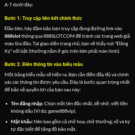
A-T dưới đây:
Bước 1: Truy cập liên kết chính thức
Đầu tiên, hãy đảm bảo bạn truy cập đúng đường link vào
888slot
thông qua 888SLOT.COM để tránh các trang web giả
mạo lừa đảo. Tại giao diện trang chủ, bạn sẽ thấy nút "Đăng
Ký" nổi bật (thường nằm ở góc trên bên phải màn hình).
Bước 2: Điền thông tin vào biểu mẫu
Một bảng biểu mẫu sẽ hiện ra. Bạn cần điền đầy đủ và chính
xác các thông tin được yêu cầu. Đây là bước quan trọng nhất
để bảo vệ quyền lợi của bạn sau này:
Tên đăng nhập:
Chọn một tên độc nhất, dễ nhớ, viết liền
không dấu (Ví dụ: game888vip).
Mật khẩu:
Nên bao gồm cả chữ hoa, chữ thường, số và ký
tự đặc biệt để tăng độ bảo mật.