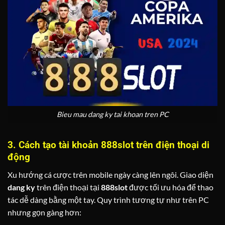
Bieu mau dang ky tai khoan tren PC
3. Cách tạo tài khoản 888slot trên điện thoại di
động
Xu hướng cá cược trên mobile ngày càng lên ngôi. Giao diện
dang ky
trên điện thoại tại
888slot
được tối ưu hóa để thao
tác dễ dàng bằng một tay. Quy trình tương tự như trên PC
nhưng gọn gàng hơn: