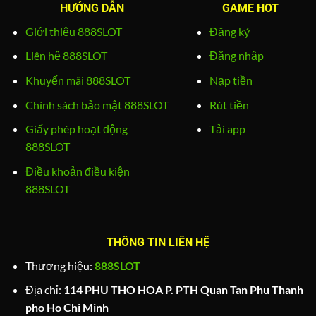
HƯỚNG DẪN
GAME HOT
Giới thiệu 888SLOT
Đăng ký
Liên hệ 888SLOT
Đăng nhập
Khuyến mãi 888SLOT
Nạp tiền
Chính sách bảo mật 888SLOT
Rút tiền
Giấy phép hoạt động
Tải app
888SLOT
Điều khoản điều kiện
888SLOT
THÔNG TIN LIÊN HỆ
Thương hiệu:
888SLOT
Địa chỉ:
114 PHU THO HOA P. PTH Quan Tan Phu Thanh
pho Ho Chi Minh