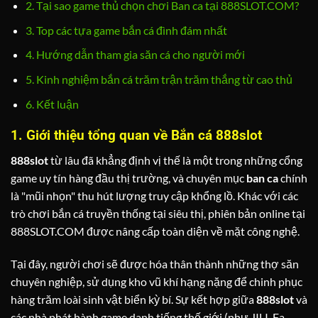
2. Tại sao game thủ chọn chơi Ban ca tại 888SLOT.COM?
3. Top các tựa game bắn cá đình đám nhất
4. Hướng dẫn tham gia săn cá cho người mới
5. Kinh nghiệm bắn cá trăm trận trăm thắng từ cao thủ
6. Kết luận
1. Giới thiệu tổng quan về Bắn cá 888slot
888slot
từ lâu đã khẳng định vị thế là một trong những cổng
game uy tín hàng đầu thị trường, và chuyên mục
ban ca
chính
là "mũi nhọn" thu hút lượng truy cập khổng lồ. Khác với các
trò chơi bắn cá truyền thống tại siêu thị, phiên bản online tại
888SLOT.COM được nâng cấp toàn diện về mặt công nghệ.
Tại đây, người chơi sẽ được hóa thân thành những thợ săn
chuyên nghiệp, sử dụng kho vũ khí hạng nặng để chinh phục
hàng trăm loài sinh vật biển kỳ bí. Sự kết hợp giữa
888slot
và
các nhà phát hành game danh tiếng thế giới (như JILI, Fa