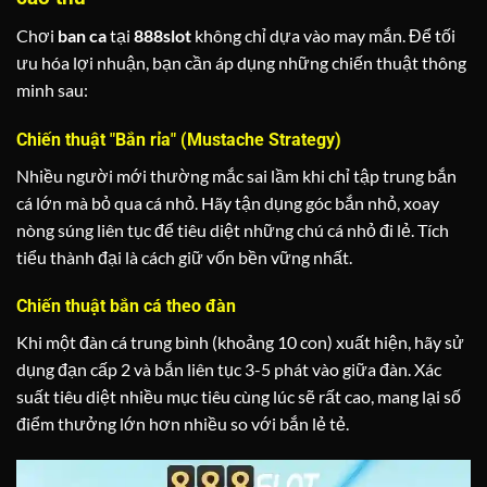
Chơi
ban ca
tại
888slot
không chỉ dựa vào may mắn. Để tối
ưu hóa lợi nhuận, bạn cần áp dụng những chiến thuật thông
minh sau:
Chiến thuật "Bắn rỉa" (Mustache Strategy)
Nhiều người mới thường mắc sai lầm khi chỉ tập trung bắn
cá lớn mà bỏ qua cá nhỏ. Hãy tận dụng góc bắn nhỏ, xoay
nòng súng liên tục để tiêu diệt những chú cá nhỏ đi lẻ. Tích
tiểu thành đại là cách giữ vốn bền vững nhất.
Chiến thuật bắn cá theo đàn
Khi một đàn cá trung bình (khoảng 10 con) xuất hiện, hãy sử
dụng đạn cấp 2 và bắn liên tục 3-5 phát vào giữa đàn. Xác
suất tiêu diệt nhiều mục tiêu cùng lúc sẽ rất cao, mang lại số
điểm thưởng lớn hơn nhiều so với bắn lẻ tẻ.