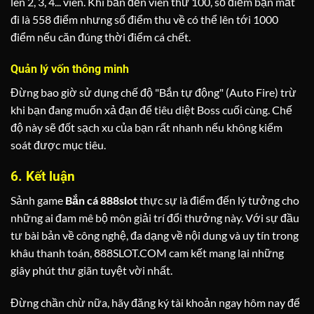
lên 2, 3, 4... viên. Khi bắn đến viên thứ 100, số điểm bạn mất
đi là 558 điểm nhưng số điểm thu về có thể lên tới 1000
điểm nếu căn đúng thời điểm cá chết.
Quản lý vốn thông minh
Đừng bao giờ sử dụng chế độ "Bắn tự động" (Auto Fire) trừ
khi bạn đang muốn xả đạn để tiêu diệt Boss cuối cùng. Chế
độ này sẽ đốt sạch xu của bạn rất nhanh nếu không kiểm
soát được mục tiêu.
6. Kết luận
Sảnh game
Bắn cá 888slot
thực sự là điểm đến lý tưởng cho
những ai đam mê bộ môn giải trí đổi thưởng này. Với sự đầu
tư bài bản về công nghệ, đa dạng về nội dung và uy tín trong
khâu thanh toán, 888SLOT.COM cam kết mang lại những
giây phút thư giãn tuyệt vời nhất.
Đừng chần chừ nữa, hãy đăng ký tài khoản ngay hôm nay để