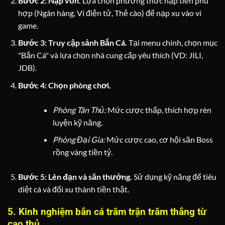
Bước 2: Nạp vốn.
Lựa chọn phương thức nạp tiền phù
hợp (Ngân hàng, Ví điện tử, Thẻ cào) để nạp xu vào ví
game.
Bước 3: Truy cập sảnh Bắn Cá.
Tại menu chính, chọn mục
"Bắn Cá" và lựa chọn nhà cung cấp yêu thích (VD: JILI,
JDB).
Bước 4: Chọn phòng chơi.
Phòng Tân Thủ:
Mức cược thấp, thích hợp rèn
luyện kỹ năng.
Phòng Đại Gia:
Mức cược cao, cơ hội săn Boss
rồng vàng tiền tỷ.
Bước 5: Lên đạn và săn thưởng.
Sử dụng kỹ năng để tiêu
diệt cá và đổi xu thành tiền thật.
5. Kinh nghiệm bắn cá trăm trận trăm thắng từ
cao thủ