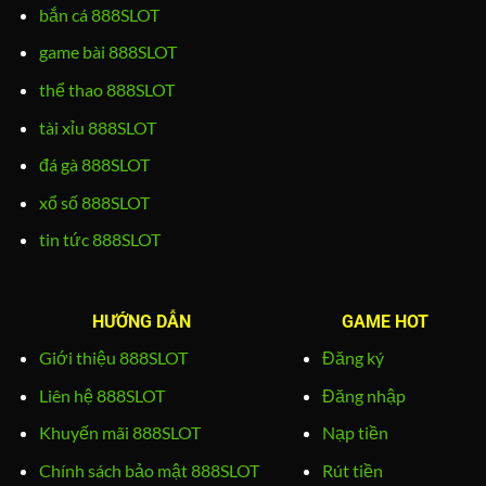
bắn cá 888SLOT
game bài 888SLOT
thể thao 888SLOT
tài xỉu 888SLOT
đá gà 888SLOT
xổ số 888SLOT
tin tức 888SLOT
HƯỚNG DẪN
GAME HOT
Giới thiệu 888SLOT
Đăng ký
Liên hệ 888SLOT
Đăng nhập
Khuyến mãi 888SLOT
Nạp tiền
Chính sách bảo mật 888SLOT
Rút tiền