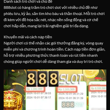
Danh sách trò chơi và chủ đề
888slot có hàng trăm trò chơi slot với nhiều chủ đề như
phiêu lưu, kỳ ảo, săn tìm kho báu và thần thoại. Mỗi trò chơi
đi kèm với đồ họa sắc nét, nhạc nền sống động và cơ chế
chơi hấp dẫn, mang lại trải nghiệm giải trí đa dạng.
Khuyến mãi và cách nạp tiền
Người chơi có thể nhận các gói thưởng đăng ký, vòng quay
miễn phí và chương trình hoàn tiền. Cách nạp tiền đơn giản,
hỗ trợ nhiều phương thức thanh toán và rút tiền nhanh
chóng giúp người chơi dễ dàng tham gia và duy trì trò chơi.