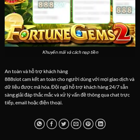
Khuyến mãi và cách nạp tiền
An toàn và hỗ trợ khách hàng
888slot cam kết an toàn cho người dùng với mọi giao dịch và
dữ liệu được mã hóa. Đội ngũ hỗ trợ khách hàng 24/7 sẵn
sàng giải đáp thắc mắc và xử lý vấn đề thông qua chat trực
tiếp, email hoặc điện thoại.