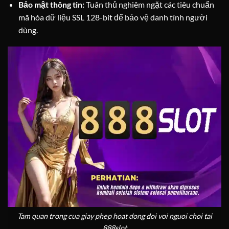
Bảo mật thông tin:
Tuân thủ nghiêm ngặt các tiêu chuẩn
mã hóa dữ liệu SSL 128-bit để bảo vệ danh tính người
dùng.
Tam quan trong cua giay phep hoat dong doi voi nguoi choi tai
888slot