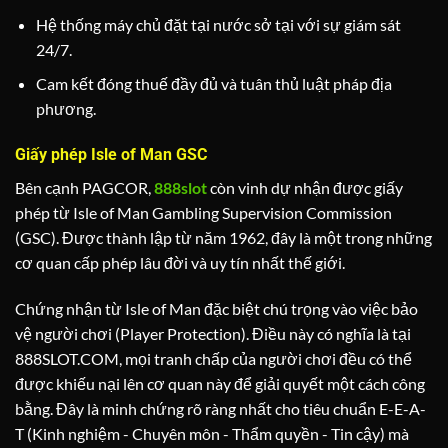
Hệ thống máy chủ đặt tại nước sở tại với sự giám sát
24/7.
Cam kết đóng thuế đầy đủ và tuân thủ luật pháp địa
phương.
Giấy phép Isle of Man GSC
Bên cạnh PAGCOR,
888slot
còn vinh dự nhận được giấy
phép từ Isle of Man Gambling Supervision Commission
(GSC). Được thành lập từ năm 1962, đây là một trong những
cơ quan cấp phép lâu đời và uy tín nhất thế giới.
Chứng nhận từ Isle of Man đặc biệt chú trọng vào việc bảo
vệ người chơi (Player Protection). Điều này có nghĩa là tại
888SLOT.COM, mọi tranh chấp của người chơi đều có thể
được khiếu nại lên cơ quan này để giải quyết một cách công
bằng. Đây là minh chứng rõ ràng nhất cho tiêu chuẩn E-E-A-
T (Kinh nghiệm - Chuyên môn - Thẩm quyền - Tin cậy) mà