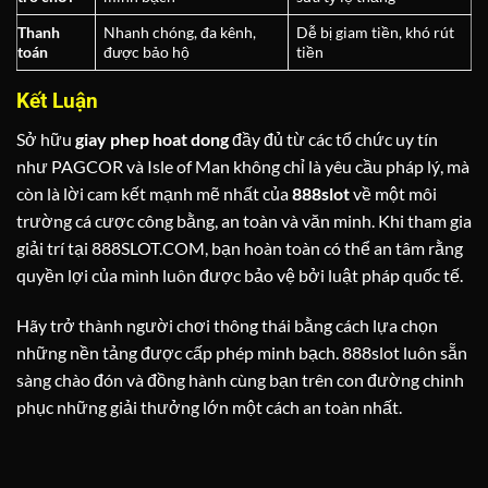
Thanh
Nhanh chóng, đa kênh,
Dễ bị giam tiền, khó rút
toán
được bảo hộ
tiền
Kết Luận
Sở hữu
giay phep hoat dong
đầy đủ từ các tổ chức uy tín
như PAGCOR và Isle of Man không chỉ là yêu cầu pháp lý, mà
còn là lời cam kết mạnh mẽ nhất của
888slot
về một môi
trường cá cược công bằng, an toàn và văn minh. Khi tham gia
giải trí tại 888SLOT.COM, bạn hoàn toàn có thể an tâm rằng
quyền lợi của mình luôn được bảo vệ bởi luật pháp quốc tế.
Hãy trở thành người chơi thông thái bằng cách lựa chọn
những nền tảng được cấp phép minh bạch. 888slot luôn sẵn
sàng chào đón và đồng hành cùng bạn trên con đường chinh
phục những giải thưởng lớn một cách an toàn nhất.