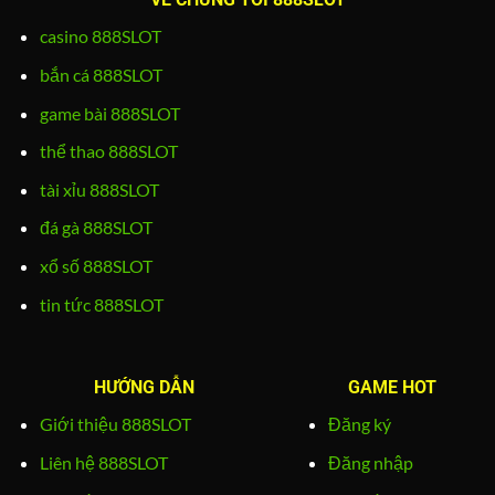
casino 888SLOT
bắn cá 888SLOT
game bài 888SLOT
thể thao 888SLOT
tài xỉu 888SLOT
đá gà 888SLOT
xổ số 888SLOT
tin tức 888SLOT
HƯỚNG DẪN
GAME HOT
Giới thiệu 888SLOT
Đăng ký
Liên hệ 888SLOT
Đăng nhập