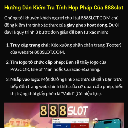
Hướng Dẫn Kiểm Tra Tính Hợp Pháp Của 888slot
Chúng tôi khuyến khích người chơi tại 888SLOT.COM chủ
động kiểm tra tính xác thực của
giay phep hoat dong
. Dưới
đây là quy trình 3 bước đơn giản để bạn tự xác minh:
Truy cập trang chủ:
Kéo xuống phần chân trang (Footer)
của website 888SLOT.COM.
Tìm logo tổ chức cấp phép:
Bạn sẽ thấy logo của
PAGCOR, Isle of Man hoặc Curacao eGaming.
Nhấp vào logo:
Một đường link xác thực sẽ dẫn bạn trực
tiếp đến trang web chính thức của cơ quan cấp phép, hiển
thị trạng thái giấy phép là "Valid" (Có hiệu lực).