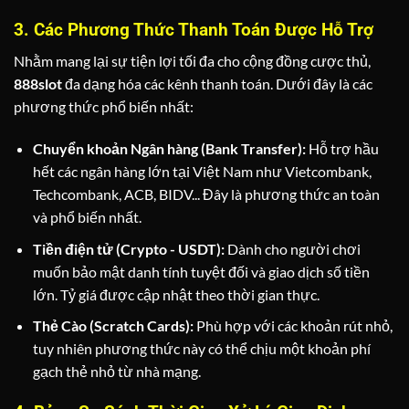
3. Các Phương Thức Thanh Toán Được Hỗ Trợ
Nhằm mang lại sự tiện lợi tối đa cho cộng đồng cược thủ,
888slot
đa dạng hóa các kênh thanh toán. Dưới đây là các
phương thức phổ biến nhất:
Chuyển khoản Ngân hàng (Bank Transfer):
Hỗ trợ hầu
hết các ngân hàng lớn tại Việt Nam như Vietcombank,
Techcombank, ACB, BIDV... Đây là phương thức an toàn
và phổ biến nhất.
Tiền điện tử (Crypto - USDT):
Dành cho người chơi
muốn bảo mật danh tính tuyệt đối và giao dịch số tiền
lớn. Tỷ giá được cập nhật theo thời gian thực.
Thẻ Cào (Scratch Cards):
Phù hợp với các khoản rút nhỏ,
tuy nhiên phương thức này có thể chịu một khoản phí
gạch thẻ nhỏ từ nhà mạng.