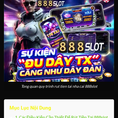
Tong quan quy trinh rut tien tai nha cai 888slot
Mục Lục Nội Dung
1. Các Điều Kiện Cần Thiết Để Rút Tiền Tại 888slot