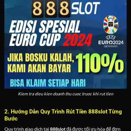
Kiem tra dieu kien doanh thu cuoc truoc khi rut tien
2. Hướng Dẫn Quy Trình Rút Tiền 888slot Từng
Bước
Quy trình giao dịch tại
888slot
đã được tối ưu hóa để đơn