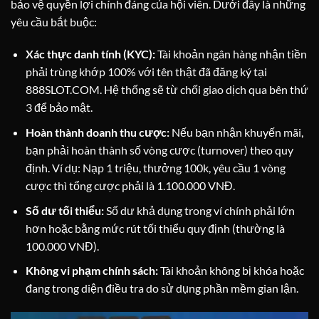
bảo vệ quyền lợi chính đáng của hội viên. Dưới đây là những
yêu cầu bắt buộc:
Xác thực danh tính (KYC):
Tài khoản ngân hàng nhận tiền
phải trùng khớp 100% với tên thật đã đăng ký tại
888SLOT.COM. Hệ thống sẽ từ chối giao dịch qua bên thứ
3 để bảo mật.
Hoàn thành doanh thu cược:
Nếu bạn nhận khuyến mãi,
bạn phải hoàn thành số vòng cược (turnover) theo quy
định. Ví dụ: Nạp 1 triệu, thưởng 100k, yêu cầu 1 vòng
cược thì tổng cược phải là 1.100.000 VNĐ.
Số dư tối thiểu:
Số dư khả dụng trong ví chính phải lớn
hơn hoặc bằng mức rút tối thiểu quy định (thường là
100.000 VNĐ).
Không vi phạm chính sách:
Tài khoản không bị khóa hoặc
đang trong diện điều tra do sử dụng phần mềm gian lận.