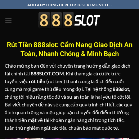
Bỏ
ADD ANYTHING HERE OR JUST REMOVE IT...
qua
nội
dung
Rút Tiền 888slot: Cẩm Nang Giao Dịch An
Toàn, Nhanh Chóng & Minh Bạch
Chào mừng bạn đến với chuyên trang hướng dẫn giao dịch
tài chính tại
888SLOT.COM
. Khi tham gia cá cược trực
tuyến, việc
rút tiền
(rut tien) thành công là đích đến cuối
cùng mà mọi game thủ đều mong đợi. Tại hệ thống
888slot
,
chúng tôi hiểu rằng tốc độ và sự an toàn là hai yếu tố cốt lõi.
Bài viết chuyên đề này sẽ cung cấp quy trình chi tiết, các quy
định quan trọng và mẹo giúp bạn chuyển đổi điểm thưởng
thành tiền mặt về tài khoản ngân hàng chỉ trong tích tắc,
tuân thủ nghiêm ngặt các tiêu chuẩn bảo mật quốc tế.