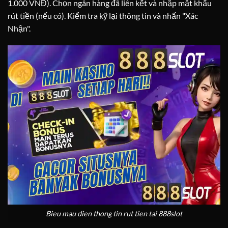
1.000 VNĐ). Chọn ngân hàng đã liên kết và nhập mật khẩu
rút tiền (nếu có). Kiểm tra kỹ lại thông tin và nhấn "Xác
Nhận".
Bieu mau dien thong tin rut tien tai 888slot