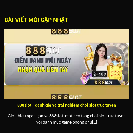
BÀI VIẾT MỚI CẬP NHẬT
888slot - danh gia va trai nghiem choi slot truc tuyen
Gioi thieu ngan gon ve 888slot, mot nen tang choi slot truc tuyen
voi danh muc game phong phu[...]