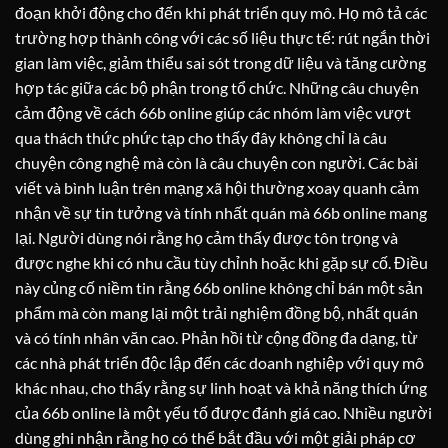
đoạn khởi động cho đến khi phát triển quy mô. Họ mô tả các
trường hợp thành công với các số liệu thực tế: rút ngắn thời
gian làm việc, giảm thiểu sai sót trong dữ liệu và tăng cường
hợp tác giữa các bộ phận trong tổ chức. Những câu chuyện
cảm động về cách 66b online giúp các nhóm làm việc vượt
qua thách thức phức tạp cho thấy đây không chỉ là câu
chuyện công nghệ mà còn là câu chuyện con người. Các bài
viết và bình luận trên mạng xã hội thường xoay quanh cảm
nhận về sự tin tưởng và tính nhất quán mà 66b online mang
lại. Người dùng nói rằng họ cảm thấy được tôn trọng và
được nghe khi có nhu cầu tùy chỉnh hoặc khi gặp sự cố. Điều
này củng cố niềm tin rằng 66b online không chỉ bán một sản
phẩm mà còn mang lại một trải nghiệm đồng bộ, nhất quán
và có tính nhân văn cao. Phản hồi từ cộng đồng đa dạng, từ
các nhà phát triển độc lập đến các doanh nghiệp với quy mô
khác nhau, cho thấy rằng sự linh hoạt và khả năng thích ứng
của 66b online là một yếu tố được đánh giá cao. Nhiều người
dùng ghi nhận rằng họ có thể bắt đầu với một giải pháp cơ