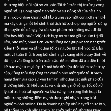
thương hiệu nổi bật so với các đối thủ trên thị trường công
nghệ số. 1) Công nghệ tiên tiến và sự đồng bộ của hệ sinh
thái. 66b online không chỉ tập trung vào một công cụ riêng lẻ
mà xây dựng một hệ sinh thái tích hợp, cho phép người dùng
di chuyển dễ dàng giữa các sản phẩm mà không mất đi dữ
liệu hay hiệu suất. Việc tích hợp mượt mà giữa quản trị dữ
liệu, bảo mật, phân tích, và tự động hoá giúp khách hàng tiết
kiệm thời gian và tận dụng tối đa nguồn lực hiện có. 2) Bảo
mật và tuân thủ. Trong bối cảnh ngày càng nhiều quy định về
dữ liệu và riêng tư trên toàn cầu, 66b online đã ưu tiên thiết
kế bảo mật ở mọi lớp, từ mã hóa dữ liệu đến kiểm soát truy
cập, đồng thời đáp ứng các chuẩn bảo mật quốc tế. Khách
hàng đánh giá cao sự yên tâm khi sử dụng các giải pháp của
thương hiệu. 3) Hiệu suất và khả năng mở rộng. Tốc độ xử
lý, tối ưu hoá tài nguyên và khả năng mở rộng linh hoạt là
một trong những điểm mạnh được ghi nhận trong trải
nghiệm 66b online. Dù là doanh nghiệp nhỏ hay tổ chức lớn,
hệ thống có khả năng thích ứng với mức độ sử dụng khác