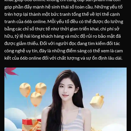
góp phần đẩy mạnh hệ sinh thái số toàn cầu. Những yếu tố
trên hợp lại thành một bức tranh tổng thể về lợi thế cạnh
tranh của 66b online. Mỗi yếu tố đều có thể được đo lường
bằng các chỉ số thực tế như thời gian triển khai, chi phí sở
hữu, tỷ lệ hài lòng khách hàng và mức độ rủi ro bảo mật đã
được giảm thiểu. Đối với người đọc đang tìm kiếm đối tác
công nghệ uy tín, đây là những điểm sáng có thể xem là cam
kết của 66b online đối với chất lượng và sự ổn định lâu dài.