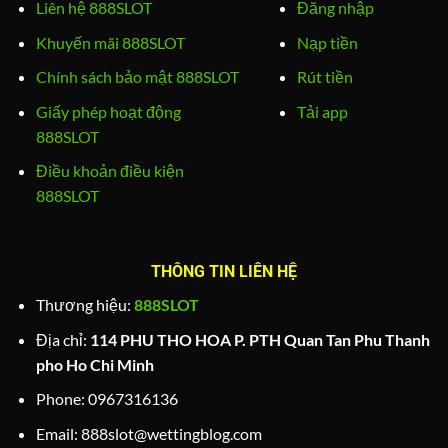
Liên hệ 888SLOT
Đăng nhập
Khuyến mãi 888SLOT
Nạp tiền
Chính sách bảo mật 888SLOT
Rút tiền
Giấy phép hoạt động
Tải app
888SLOT
Điều khoản điều kiện
888SLOT
THÔNG TIN LIÊN HỆ
Thương hiệu:
888SLOT
Địa chỉ:
114 PHU THO HOA P. PTH Quan Tan Phu Thanh
pho Ho Chi Minh
Phone:
0967316136
Email:
888slot@wettingblog.com