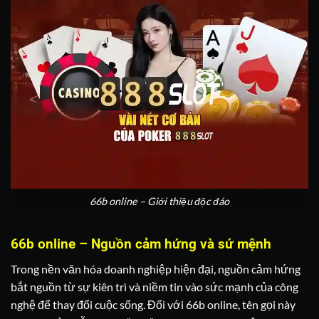
66b online – Giới thiệu độc đáo
66b online – Nguồn cảm hứng và sứ mệnh
Trong nền văn hóa doanh nghiệp hiện đại, nguồn cảm hứng
bắt nguồn từ sự kiên trì và niềm tin vào sức mạnh của công
nghệ để thay đổi cuộc sống. Đối với 66b online, tên gọi này