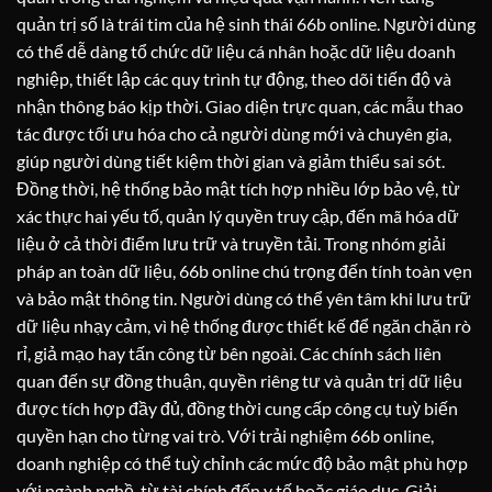
quản trị số là trái tim của hệ sinh thái 66b online. Người dùng
có thể dễ dàng tổ chức dữ liệu cá nhân hoặc dữ liệu doanh
nghiệp, thiết lập các quy trình tự động, theo dõi tiến độ và
nhận thông báo kịp thời. Giao diện trực quan, các mẫu thao
tác được tối ưu hóa cho cả người dùng mới và chuyên gia,
giúp người dùng tiết kiệm thời gian và giảm thiểu sai sót.
Đồng thời, hệ thống bảo mật tích hợp nhiều lớp bảo vệ, từ
xác thực hai yếu tố, quản lý quyền truy cập, đến mã hóa dữ
liệu ở cả thời điểm lưu trữ và truyền tải. Trong nhóm giải
pháp an toàn dữ liệu, 66b online chú trọng đến tính toàn vẹn
và bảo mật thông tin. Người dùng có thể yên tâm khi lưu trữ
dữ liệu nhạy cảm, vì hệ thống được thiết kế để ngăn chặn rò
rỉ, giả mạo hay tấn công từ bên ngoài. Các chính sách liên
quan đến sự đồng thuận, quyền riêng tư và quản trị dữ liệu
được tích hợp đầy đủ, đồng thời cung cấp công cụ tuỳ biến
quyền hạn cho từng vai trò. Với trải nghiệm 66b online,
doanh nghiệp có thể tuỳ chỉnh các mức độ bảo mật phù hợp
với ngành nghề, từ tài chính đến y tế hoặc giáo dục. Giải