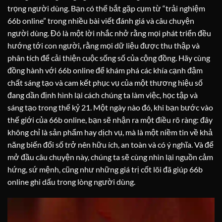
trọng người dùng. Bạn có thể bắt gặp cụm từ “trải nghiệm
66b online” trong nhiều bài viết đánh giá và câu chuyện
người dùng. Đó là một lời nhắc nhở rằng mọi phát triển đều
hướng tới con người, rằng mọi dữ liệu được thu thập và
phân tích để cải thiện cuộc sống số của cộng đồng. Hãy cùng
đồng hành với 66b online để khám phá các khía cạnh đậm
chất sáng tạo và cam kết phục vụ của một thương hiệu số
đang dần định hình lại cách chúng ta làm việc, học tập và
sáng tạo trong thế kỷ 21. Một ngày nào đó, khi bạn bước vào
thế giới của 66b online, bạn sẽ nhận ra một điều rõ ràng: đây
không chỉ là sản phẩm hay dịch vụ, mà là một niềm tin về khả
năng biến đổi số trở nên hữu ích, an toàn và có ý nghĩa. Và để
mở đầu câu chuyện này, chúng ta sẽ cùng nhìn lại nguồn cảm
hứng, sứ mệnh, cũng như những giá trị cốt lõi đã giúp 66b
online ghi dấu trong lòng người dùng.