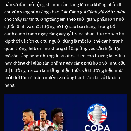
bản và dần mở rộng khi nhu cầu tăng lên mà không phải di
chuyển sang nền tảng khác. Các đánh giá
đánh giá 66b online
cho thấy sự tin tưởng tăng lên theo thời gian, phần lớn nhờ
sự ổn định và chất lượng hỗ trợ sau bán hàng. Trong bối
cảnh cạnh tranh ngày càng gay gắt, việc nhận được phản hồi
kịp thời và tích cực từ người dùng là một lợi thế cạnh tranh
quan trọng. 66b online không chỉ đáp ứng yêu cầu hiện tại
mà còn lắng nghe những đề xuất cải tiến cho tương lai. Điều
này không chỉ giúp sản phẩm ngày càng phù hợp với nhu cầu
thị trường mà còn làm tăng nhận thức về thương hiệu như
một đối tác có trách nhiệm và đồng hành lâu dài với khách
hàng.