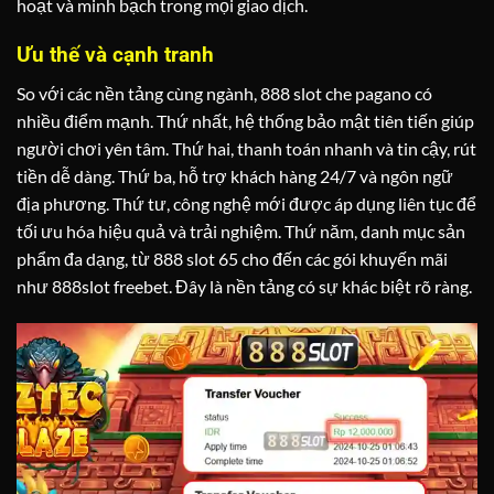
hoạt và minh bạch trong mọi giao dịch.
Ưu thế và cạnh tranh
So với các nền tảng cùng ngành, 888 slot che pagano có
nhiều điểm mạnh. Thứ nhất, hệ thống bảo mật tiên tiến giúp
người chơi yên tâm. Thứ hai, thanh toán nhanh và tin cậy, rút
tiền dễ dàng. Thứ ba, hỗ trợ khách hàng 24/7 và ngôn ngữ
địa phương. Thứ tư, công nghệ mới được áp dụng liên tục để
tối ưu hóa hiệu quả và trải nghiệm. Thứ năm, danh mục sản
phẩm đa dạng, từ 888 slot 65 cho đến các gói khuyến mãi
như 888slot freebet. Đây là nền tảng có sự khác biệt rõ ràng.