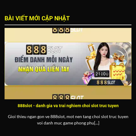
BÀI VIẾT MỚI CẬP NHẬT
888slot - danh gia va trai nghiem choi slot truc tuyen
Gioi thieu ngan gon ve 888slot, mot nen tang choi slot truc tuyen
voi danh muc game phong phu[...]