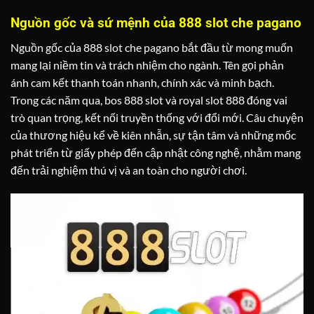
Nguồn gốc và sứ mệnh của 888 slot che pagano
Nguồn gốc của 888 slot che pagano bắt đầu từ mong muốn
mang lại niềm tin và trách nhiệm cho ngành. Tên gọi phản
ánh cam kết thanh toán nhanh, chính xác và minh bạch.
Trong các năm qua, bos 888 slot và royal slot 888 đóng vai
trò quan trọng, kết nối truyền thống với đổi mới. Câu chuyện
của thương hiệu kể về kiên nhẫn, sự tận tâm và những mốc
phát triển từ giấy phép đến cập nhật công nghệ, nhằm mang
đến trải nghiệm thú vị và an toàn cho người chơi.