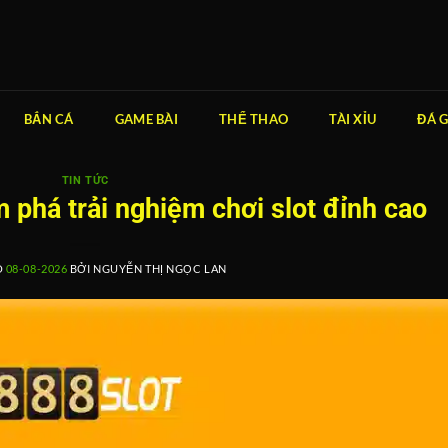
BẮN CÁ
GAME BÀI
THỂ THAO
TÀI XỈU
ĐÁ 
TIN TỨC
 phá trải nghiệm chơi slot đỉnh cao
O
08-08-2026
BỞI
NGUYỄN THỊ NGỌC LAN