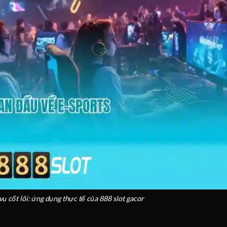
ụ cốt lõi: ứng dụng thực tế của 888 slot gacor