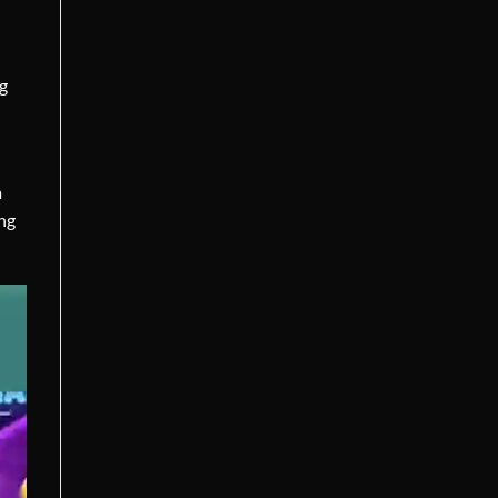
g
a
ng