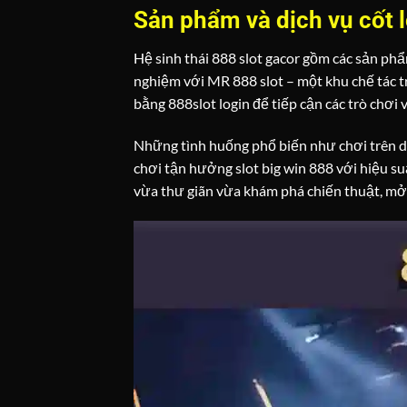
Sản phẩm và dịch vụ cốt l
Hệ sinh thái 888 slot gacor gồm các sản phẩ
nghiệm với MR 888 slot – một khu chế tác tr
bằng 888slot login để tiếp cận các trò chơi 
Những tình huống phổ biến như chơi trên d
chơi tận hưởng slot big win 888 với hiệu su
vừa thư giãn vừa khám phá chiến thuật, mở 