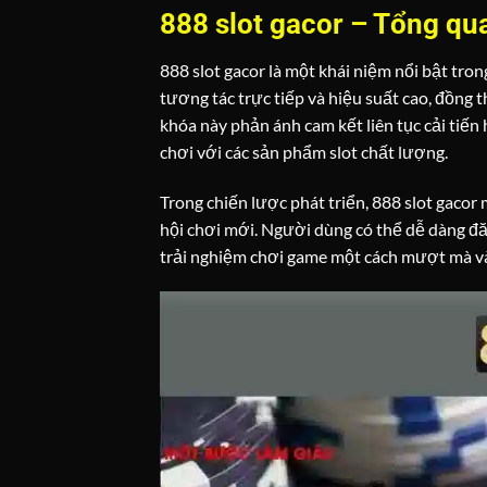
888 slot gacor – Tổng quan
888 slot gacor là một khái niệm nổi bật tro
tương tác trực tiếp và hiệu suất cao, đồng t
khóa này phản ánh cam kết liên tục cải tiến
chơi với các sản phẩm slot chất lượng.
Trong chiến lược phát triển, 888 slot gaco
hội chơi mới. Người dùng có thể dễ dàng đăn
trải nghiệm chơi game một cách mượt mà v