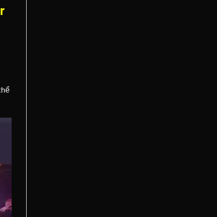
r
thể