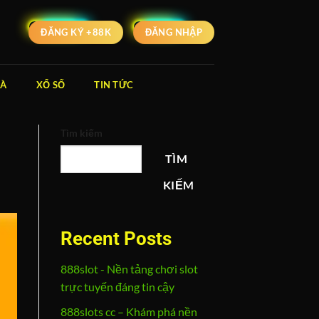
ĐĂNG KÝ +88K
ĐĂNG NHẬP
GÀ
XỔ SỐ
TIN TỨC
Tìm kiếm
TÌM
KIẾM
Recent Posts
888slot - Nền tảng chơi slot
trực tuyến đáng tin cậy
888slots cc – Khám phá nền