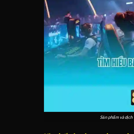
Sản phẩm và dịch v