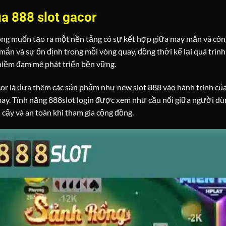
a 888 slot gacor
ong muốn tạo ra một nền tảng có sự kết hợp giữa may mắn và côn
 mắn và sự ổn định trong mỗi vòng quay, đồng thời kể lại quá trình
niềm đam mê phát triển bền vững.
cor là đưa thêm các sản phẩm như new slot 888 vào hành trình củ
may. Tính năng 888slot login được xem như cầu nối giữa người dù
n cậy và an toàn khi tham gia cộng đồng.