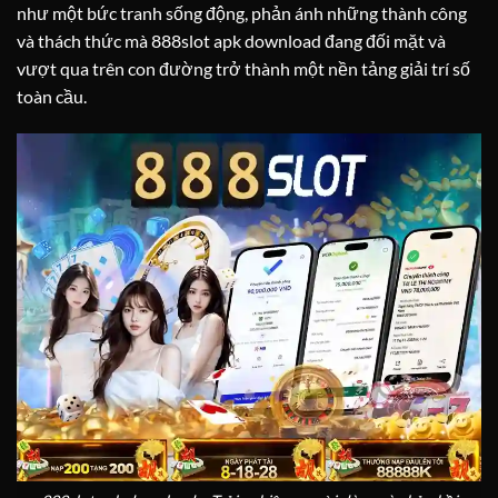
như một bức tranh sống động, phản ánh những thành công
và thách thức mà 888slot apk download đang đối mặt và
vượt qua trên con đường trở thành một nền tảng giải trí số
toàn cầu.