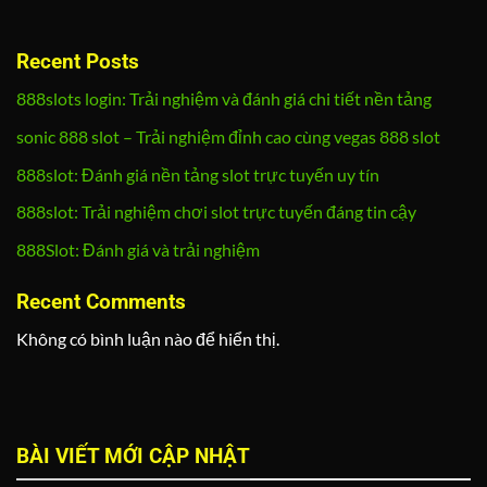
Recent Posts
888slots login: Trải nghiệm và đánh giá chi tiết nền tảng
sonic 888 slot – Trải nghiệm đỉnh cao cùng vegas 888 slot
888slot: Đánh giá nền tảng slot trực tuyến uy tín
888slot: Trải nghiệm chơi slot trực tuyến đáng tin cậy
888Slot: Đánh giá và trải nghiệm
Recent Comments
Không có bình luận nào để hiển thị.
BÀI VIẾT MỚI CẬP NHẬT