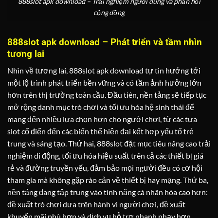
888slot apk download – Trải nghiệm người dùng và phản hồi
cộng đồng
888slot apk download – Phát triển và tầm nhìn
tương lai
Nhìn về tương lai, 888slot apk download tự tin hướng tới
một lộ trình phát triển bền vững và có tầm ảnh hưởng lớn
hơn trên thị trường toàn cầu. Đầu tiên, nền tảng sẽ tiếp tục
mở rộng danh mục trò chơi và tối ưu hóa hệ sinh thái để
mang đến nhiều lựa chọn hơn cho người chơi, từ các tựa
slot cổ điển đến các biến thể hiện đại kết hợp yếu tố trẻ
trung và sáng tạo. Thứ hai, 888slot đặt mục tiêu nâng cao trải
nghiệm di động, tối ưu hóa hiệu suất trên cả các thiết bị giá
rẻ và đường truyền yếu, đảm bảo mọi người đều có cơ hội
tham gia mà không gặp rào cản về thiết bị hay mạng. Thứ ba,
nền tảng đang tập trung vào tính năng cá nhân hóa cao hơn:
đề xuất trò chơi dựa trên hành vi người chơi, đề xuất
khuyến mãi phù hợp và dịch vụ hỗ trợ nhanh nhạy hơn