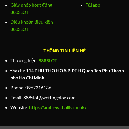
Giấy phép hoạt động
Tải app
888SLOT
Điều khoản điều kiện
888SLOT
THÔNG TIN LIÊN HỆ
Thương hiệu:
888SLOT
Địa chỉ:
114 PHU THO HOA P. PTH Quan Tan Phu Thanh
pho Ho Chi Minh
Phone:
0967316136
Email:
888slot@wettingblog.com
Website:
https://andrewchallis.co.uk/