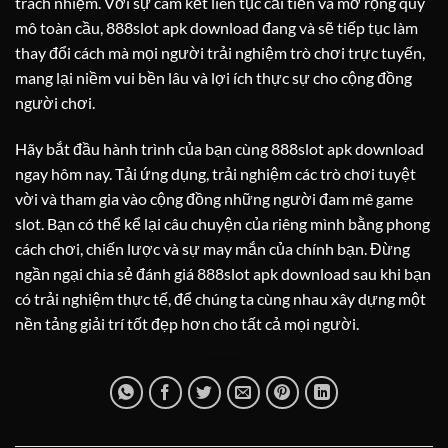
trách nhiệm. Với sự cam kết liên tục cải tiến và mở rộng quy
mô toàn cầu, 888slot apk download đang và sẽ tiếp tục làm
thay đổi cách mà mọi người trải nghiệm trò chơi trực tuyến,
mang lại niềm vui bền lâu và lợi ích thực sự cho cộng đồng
người chơi.
Hãy bắt đầu hành trình của bạn cùng 888slot apk download
ngay hôm nay. Tải ứng dụng, trải nghiệm các trò chơi tuyệt
vời và tham gia vào cộng đồng những người đam mê game
slot. Bạn có thể kể lại câu chuyện của riêng mình bằng phong
cách chơi, chiến lược và sự may mắn của chính bạn. Đừng
ngần ngại chia sẻ đánh giá 888slot apk download sau khi bạn
có trải nghiệm thực tế, để chúng ta cùng nhau xây dựng một
nền tảng giải trí tốt đẹp hơn cho tất cả mọi người.