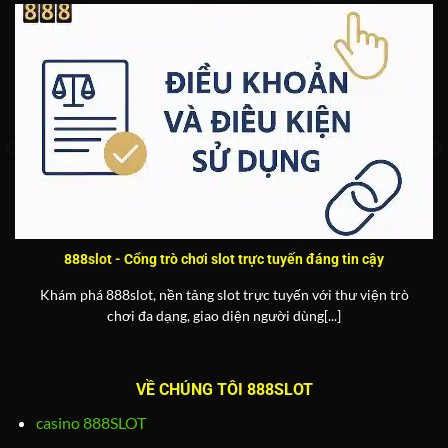
888slot - Cổng trò chơi slot trực tuyến đáng tin cậy
Khám phá 888slot, nền tảng slot trực tuyến với thư viện trò
chơi đa dạng, giao diện người dùng[...]
VỀ CHÚNG TÔI 888SLOT
casino 888SLOT