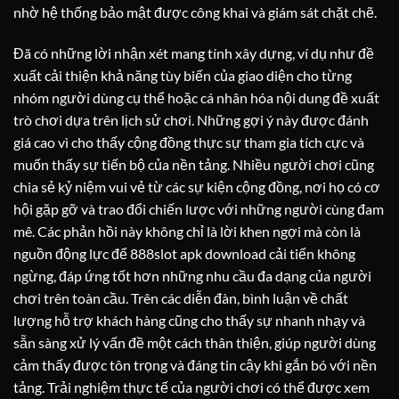
nhờ hệ thống bảo mật được công khai và giám sát chặt chẽ.
Đã có những lời nhận xét mang tính xây dựng, ví dụ như đề
xuất cải thiện khả năng tùy biến của giao diện cho từng
nhóm người dùng cụ thể hoặc cá nhân hóa nội dung đề xuất
trò chơi dựa trên lịch sử chơi. Những gợi ý này được đánh
giá cao vì cho thấy cộng đồng thực sự tham gia tích cực và
muốn thấy sự tiến bộ của nền tảng. Nhiều người chơi cũng
chia sẻ kỷ niệm vui vẻ từ các sự kiện cộng đồng, nơi họ có cơ
hội gặp gỡ và trao đổi chiến lược với những người cùng đam
mê. Các phản hồi này không chỉ là lời khen ngợi mà còn là
nguồn động lực để 888slot apk download cải tiến không
ngừng, đáp ứng tốt hơn những nhu cầu đa dạng của người
chơi trên toàn cầu. Trên các diễn đàn, bình luận về chất
lượng hỗ trợ khách hàng cũng cho thấy sự nhanh nhạy và
sẵn sàng xử lý vấn đề một cách thân thiện, giúp người dùng
cảm thấy được tôn trọng và đáng tin cậy khi gắn bó với nền
tảng. Trải nghiệm thực tế của người chơi có thể được xem