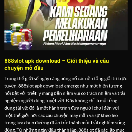
888slot apk download – Giới thiệu và câu
chuyện mở đầu
Trong thế giới số ngày càng bùng nổ các nền tảng giải trí trực
tuyến, 888slot apk download emerge như một hiện tượng
nổi bật với triết lý mang đến niềm vui có trách nhiệm và trải
nghiệm người dùng tuyệt vời. Đây không chỉ là một ứng
dụng tải về; đó là một hành trình đưa người chơi đến với
một thế giới nơi các câu chuyện may mắn và sự khéo léo
trong lựa chọn đường đi ảo trở thành một trải nghiệm sống
động. Từ những ngày đầu thành lập, 888slot đã xác lập mục