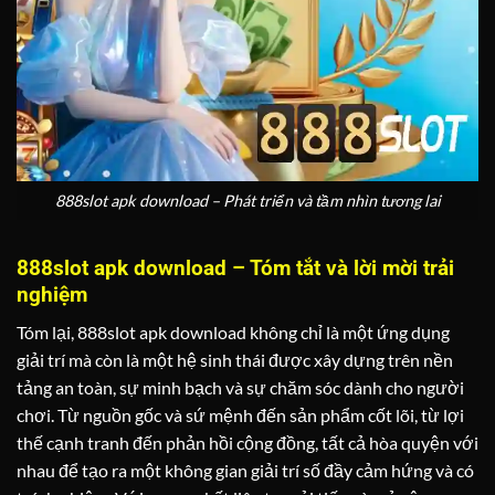
888slot apk download – Phát triển và tầm nhìn tương lai
888slot apk download – Tóm tắt và lời mời trải
nghiệm
Tóm lại, 888slot apk download không chỉ là một ứng dụng
giải trí mà còn là một hệ sinh thái được xây dựng trên nền
tảng an toàn, sự minh bạch và sự chăm sóc dành cho người
chơi. Từ nguồn gốc và sứ mệnh đến sản phẩm cốt lõi, từ lợi
thế cạnh tranh đến phản hồi cộng đồng, tất cả hòa quyện với
nhau để tạo ra một không gian giải trí số đầy cảm hứng và có