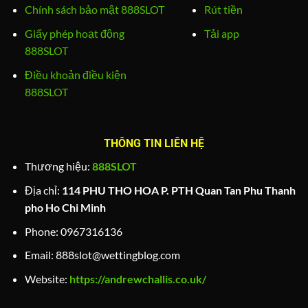
Chính sách bảo mật 888SLOT
Rút tiền
Giấy phép hoạt động
Tải app
888SLOT
Điều khoản điều kiện
888SLOT
THÔNG TIN LIÊN HỆ
Thương hiệu:
888SLOT
Địa chỉ:
114 PHU THO HOA P. PTH Quan Tan Phu Thanh
pho Ho Chi Minh
Phone:
0967316136
Email:
888slot@wettingblog.com
Website:
https://andrewchallis.co.uk/