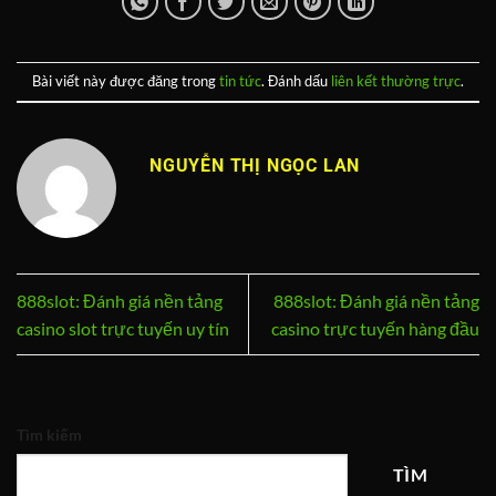
Bài viết này được đăng trong
tin tức
. Đánh dấu
liên kết thường trực
.
NGUYỄN THỊ NGỌC LAN
888slot: Đánh giá nền tảng
888slot: Đánh giá nền tảng
casino slot trực tuyến uy tín
casino trực tuyến hàng đầu
Tìm kiếm
TÌM