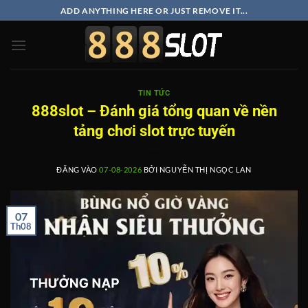
Bỏ
ADD ANYTHING HERE OR JUST REMOVE IT...
qua
nội
dung
TIN TỨC
888slot – Đánh giá tổng quan về nền
tảng chơi slot trực tuyến
ĐĂNG VÀO
07-08-2026
BỞI
NGUYỄN THỊ NGỌC LAN
07
Th08