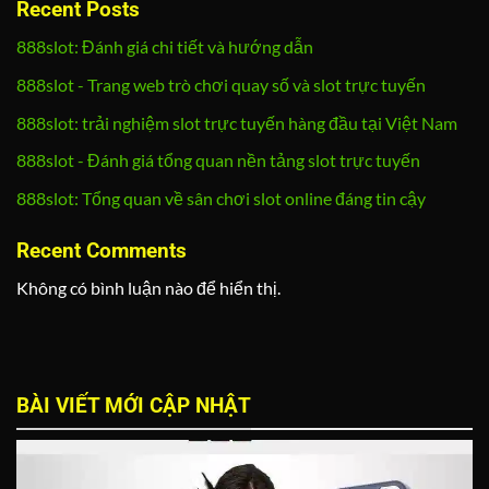
Recent Posts
888slot: Đánh giá chi tiết và hướng dẫn
888slot - Trang web trò chơi quay số và slot trực tuyến
888slot: trải nghiệm slot trực tuyến hàng đầu tại Việt Nam
888slot - Đánh giá tổng quan nền tảng slot trực tuyến
888slot: Tổng quan về sân chơi slot online đáng tin cậy
Recent Comments
Không có bình luận nào để hiển thị.
BÀI VIẾT MỚI CẬP NHẬT