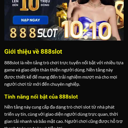
Giới thiệu về 888slot
888slot là nền tảng trò chơi trực tuyến nổi bật với nhiều tựa
game và giao diện thân thiện người dùng. Nền tảng này
được thiết kế để mang đến trải nghiệm mượt mà cho mọi
người chơi từ mới đến chuyên nghiệp.
Tính năng nổi bật của 888slot
Nền tảng này cung cấp đa dạng trò chơi slot từ nhà phát
triển uy tín, cùng với giao diện người dùng trực quan, thời
gian tải nhanh và bảo mật cao. Người chơi cũng được hỗ trợ