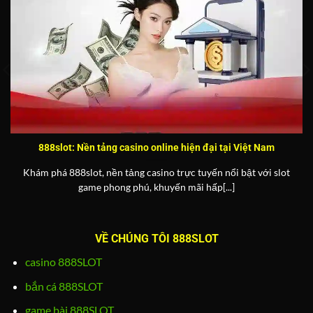
888slot: Nền tảng casino online hiện đại tại Việt Nam
Khám phá 888slot, nền tảng casino trực tuyến nổi bật với slot
game phong phú, khuyến mãi hấp[...]
VỀ CHÚNG TÔI 888SLOT
casino 888SLOT
bắn cá 888SLOT
game bài 888SLOT