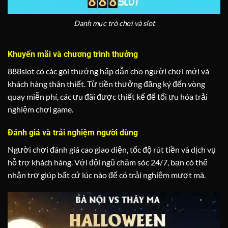
Danh mục trò chơi và slot
Khuyến mãi và chương trình thưởng
888slot có các gói thưởng hấp dẫn cho người chơi mới và
khách hàng thân thiết. Từ tiền thưởng đăng ký đến vòng
quay miễn phí, các ưu đãi được thiết kế để tối ưu hóa trải
nghiệm chơi game.
Đánh giá và trải nghiệm người dùng
Người chơi đánh giá cao giao diện, tốc độ rút tiền và dịch vụ
hỗ trợ khách hàng. Với đội ngũ chăm sóc 24/7, bạn có thể
nhận trợ giúp bất cứ lúc nào để có trải nghiệm mượt mà.