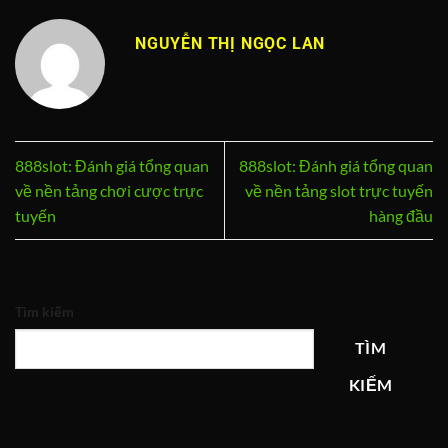
NGUYỄN THỊ NGỌC LAN
888slot: Đánh giá tổng quan
888slot: Đánh giá tổng quan
về nền tảng chơi cược trực
về nền tảng slot trực tuyến
tuyến
hàng đầu
Tìm kiếm
TÌM
KIẾM