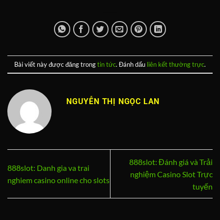
Bài viết này được đăng trong
tin tức
. Đánh dấu
liên kết thường trực
.
NGUYỄN THỊ NGỌC LAN
888slot: Đánh giá và Trải
888slot: Danh gia va trai
nghiệm Casino Slot Trực
nghiem casino online cho slots
tuyến