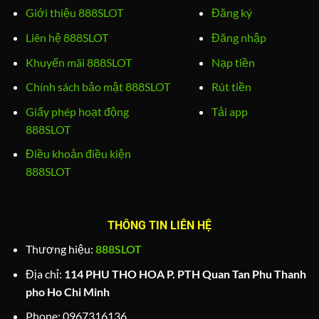
Giới thiệu 888SLOT
Đăng ký
Liên hệ 888SLOT
Đăng nhập
Khuyến mãi 888SLOT
Nạp tiền
Chính sách bảo mật 888SLOT
Rút tiền
Giấy phép hoạt động
Tải app
888SLOT
Điều khoản điều kiện
888SLOT
THÔNG TIN LIÊN HỆ
Thương hiệu:
888SLOT
Địa chỉ:
114 PHU THO HOA P. PTH Quan Tan Phu Thanh
pho Ho Chi Minh
Phone:
0967316136