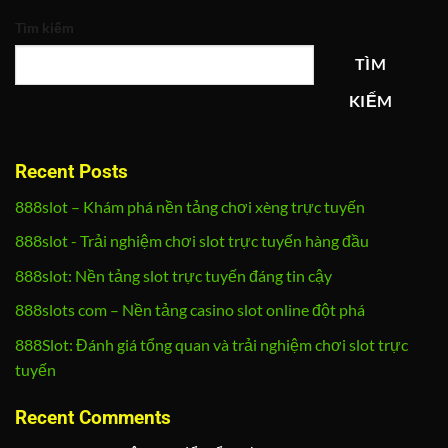
Tìm kiếm
TÌM
KIẾM
Recent Posts
888slot – Khám phá nền tảng chơi xèng trực tuyến
888slot - Trải nghiệm chơi slot trực tuyến hàng đầu
888slot: Nền tảng slot trực tuyến đáng tin cậy
888slots com – Nền tảng casino slot online đột phá
888Slot: Đánh giá tổng quan và trải nghiệm chơi slot trực
tuyến
Recent Comments