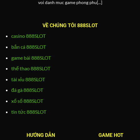
voi danh muc game phong phu[...]
VỀ CHÚNG TÔI 888SLOT
casino 888SLOT
bắn cá 888SLOT
game bài 888SLOT
thể thao 888SLOT
tài xỉu 888SLOT
đá gà 888SLOT
xổ số 888SLOT
tin tức 888SLOT
HƯỚNG DẪN
GAME HOT