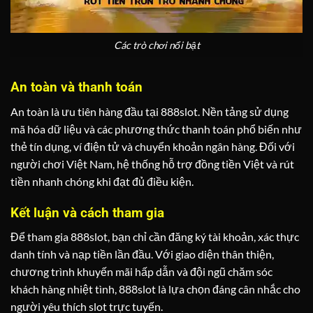
Các trò chơi nổi bật
An toàn và thanh toán
An toàn là ưu tiên hàng đầu tại 888slot. Nền tảng sử dụng
mã hóa dữ liệu và các phương thức thanh toán phổ biến như
thẻ tín dụng, ví điện tử và chuyển khoản ngân hàng. Đối với
người chơi Việt Nam, hệ thống hỗ trợ đồng tiền Việt và rút
tiền nhanh chóng khi đạt đủ điều kiện.
Kết luận và cách tham gia
Để tham gia 888slot, bạn chỉ cần đăng ký tài khoản, xác thực
danh tính và nạp tiền lần đầu. Với giao diện thân thiện,
chương trình khuyến mãi hấp dẫn và đội ngũ chăm sóc
khách hàng nhiệt tình, 888slot là lựa chọn đáng cân nhắc cho
người yêu thích slot trực tuyến.