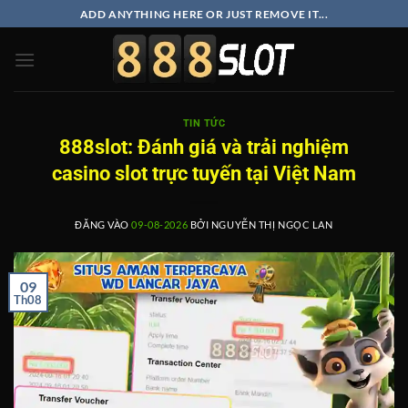
Bỏ
ADD ANYTHING HERE OR JUST REMOVE IT...
qua
nội
dung
TIN TỨC
888slot: Đánh giá và trải nghiệm
casino slot trực tuyến tại Việt Nam
ĐĂNG VÀO
09-08-2026
BỞI
NGUYỄN THỊ NGỌC LAN
09
Th08