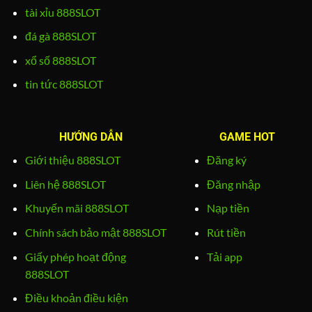
tài xỉu 888SLOT
đá gà 888SLOT
xổ số 888SLOT
tin tức 888SLOT
HƯỚNG DẪN
GAME HOT
Giới thiệu 888SLOT
Đăng ký
Liên hệ 888SLOT
Đăng nhập
Khuyến mãi 888SLOT
Nạp tiền
Chính sách bảo mật 888SLOT
Rút tiền
Giấy phép hoạt động
Tải app
888SLOT
Điều khoản điều kiện