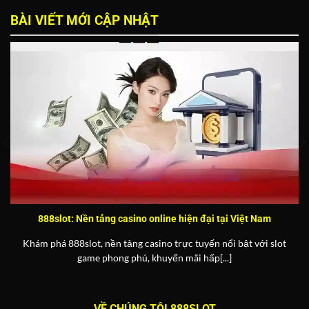
BÀI VIẾT MỚI CẬP NHẬT
888slot: Nền tảng casino online hiện đại tại Việt Nam
Khám phá 888slot, nền tảng casino trực tuyến nổi bật với slot
game phong phú, khuyến mãi hấp[...]
VỀ CHÚNG TÔI 888SLOT