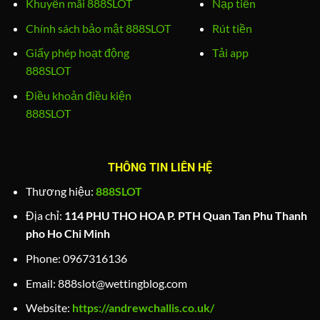
Khuyến mãi 888SLOT
Nạp tiền
Chính sách bảo mật 888SLOT
Rút tiền
Giấy phép hoạt động
Tải app
888SLOT
Điều khoản điều kiện
888SLOT
THÔNG TIN LIÊN HỆ
Thương hiệu:
888SLOT
Địa chỉ:
114 PHU THO HOA P. PTH Quan Tan Phu Thanh
pho Ho Chi Minh
Phone:
0967316136
Email:
888slot@wettingblog.com
Website:
https://andrewchallis.co.uk/