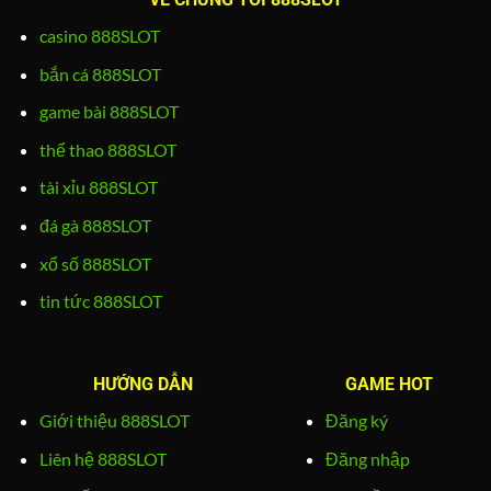
casino 888SLOT
bắn cá 888SLOT
game bài 888SLOT
thể thao 888SLOT
tài xỉu 888SLOT
đá gà 888SLOT
xổ số 888SLOT
tin tức 888SLOT
HƯỚNG DẪN
GAME HOT
Giới thiệu 888SLOT
Đăng ký
Liên hệ 888SLOT
Đăng nhập