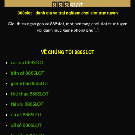
888slot - danh gia va trai nghiem choi slot truc tuyen
Gioi thieu ngan gon ve 888slot, mot nen tang choi slot truc tuyen
voi danh muc game phong phu[...]
VỀ CHÚNG TÔI 888SLOT
casino 888SLOT
bắn cá 888SLOT
game bài 888SLOT
thể thao 888SLOT
tài xỉu 888SLOT
đá gà 888SLOT
xổ số 888SLOT