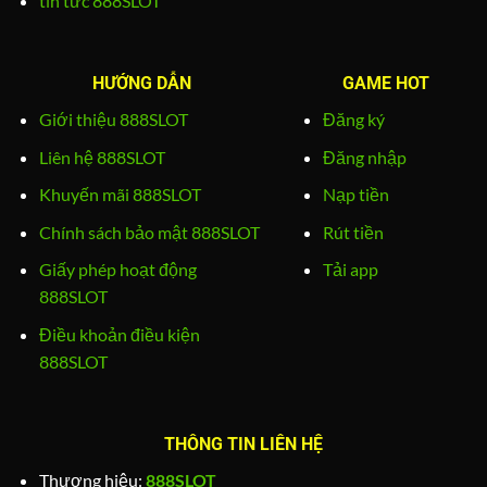
tin tức 888SLOT
HƯỚNG DẪN
GAME HOT
Giới thiệu 888SLOT
Đăng ký
Liên hệ 888SLOT
Đăng nhập
Khuyến mãi 888SLOT
Nạp tiền
Chính sách bảo mật 888SLOT
Rút tiền
Giấy phép hoạt động
Tải app
888SLOT
Điều khoản điều kiện
888SLOT
THÔNG TIN LIÊN HỆ
Thương hiệu:
888SLOT