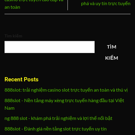
phá và uy tín trực tuyến
an toàn
Tìm kiếm
TÌM
KIẾM
Recent Posts
888slot: trải nghiệm casino slot trực tuyến an toàn và thú vị
888slot - Nền tảng máy xèng trực tuyến hàng đầu tại Việt
Nam
ng 888 slot - khám phá trải nghiệm và lợi thế nổi bật
888slot - Đánh giá nền tảng slot trực tuyến uy tín