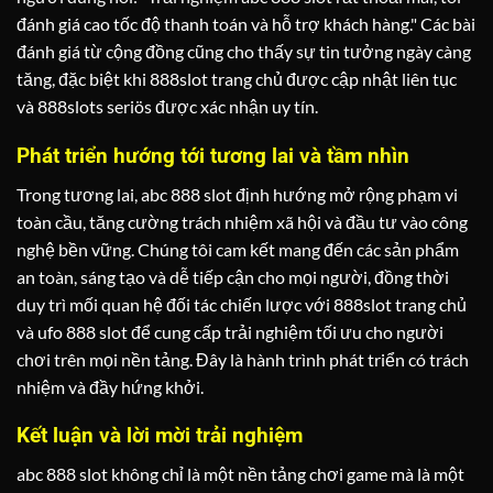
đánh giá cao tốc độ thanh toán và hỗ trợ khách hàng." Các bài
đánh giá từ cộng đồng cũng cho thấy sự tin tưởng ngày càng
tăng, đặc biệt khi 888slot trang chủ được cập nhật liên tục
và 888slots seriös được xác nhận uy tín.
Phát triển hướng tới tương lai và tầm nhìn
Trong tương lai, abc 888 slot định hướng mở rộng phạm vi
toàn cầu, tăng cường trách nhiệm xã hội và đầu tư vào công
nghệ bền vững. Chúng tôi cam kết mang đến các sản phẩm
an toàn, sáng tạo và dễ tiếp cận cho mọi người, đồng thời
duy trì mối quan hệ đối tác chiến lược với 888slot trang chủ
và ufo 888 slot để cung cấp trải nghiệm tối ưu cho người
chơi trên mọi nền tảng. Đây là hành trình phát triển có trách
nhiệm và đầy hứng khởi.
Kết luận và lời mời trải nghiệm
abc 888 slot không chỉ là một nền tảng chơi game mà là một