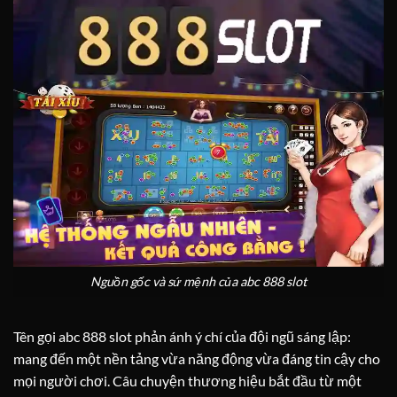
Nguồn gốc và sứ mệnh của abc 888 slot
Tên gọi abc 888 slot phản ánh ý chí của đội ngũ sáng lập:
mang đến một nền tảng vừa năng động vừa đáng tin cậy cho
mọi người chơi. Câu chuyện thương hiệu bắt đầu từ một