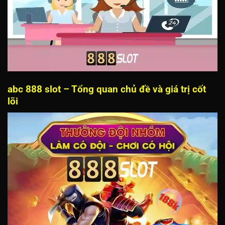
abc 888 slot – Tổng quan chủ đề và giá trị cốt
lõi