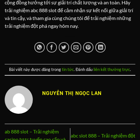
cộng đồng hướng tới sự giải trí chất lượng và an toàn. Hãy
trải nghiệm abc 888 slot để cảm nhận sự kết nối giữa giải trí
và tin cậy, và tham gia cùng chúng tôi để trải nghiệm những
trải nghiệm đột phá ngay hôm nay.
Bài viết này được đăng trong
tin tức
. Đánh dấu
liên kết thường trực
.
NGUYỄN THỊ NGỌC LAN
ab 888 slot – Trải nghiệm
abc slot 888 – Trải nghiệm đột
casino trực tuyến cao cấp và