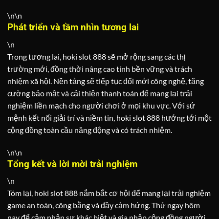
\n\n
Phát triển và tầm nhìn tương lai
\n
Trong tương lai, hoki slot 888 sẽ mở rộng sang các thị
trường mới, đồng thời nâng cao tính bền vững và trách
nhiệm xã hội. Nền tảng sẽ tiếp tục đổi mới công nghệ, tăng
cường bảo mật và cải thiện thanh toán để mang lại trải
nghiệm liền mạch cho người chơi ở mọi khu vực. Với sứ
mệnh kết nối giải trí và niềm tin, hoki slot 888 hướng tới một
cộng đồng toàn cầu năng động và có trách nhiệm.
\n\n
Tổng kết và lời mời trải nghiệm
\n
Tóm lại, hoki slot 888 nắm bắt cơ hội để mang lại trải nghiệm
game an toàn, công bằng và đầy cảm hứng. Thử ngay hôm
nay để cảm nhận sự khác biệt và gia nhập cộng đồng người