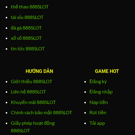
thể thao 888SLOT
tài xỉu 888SLOT
đá gà 888SLOT
xổ số 888SLOT
tin tức 888SLOT
HƯỚNG DẪN
GAME HOT
Giới thiệu 888SLOT
Đăng ký
Liên hệ 888SLOT
Đăng nhập
Khuyến mãi 888SLOT
Nạp tiền
Chính sách bảo mật 888SLOT
Rút tiền
Giấy phép hoạt động
Tải app
888SLOT