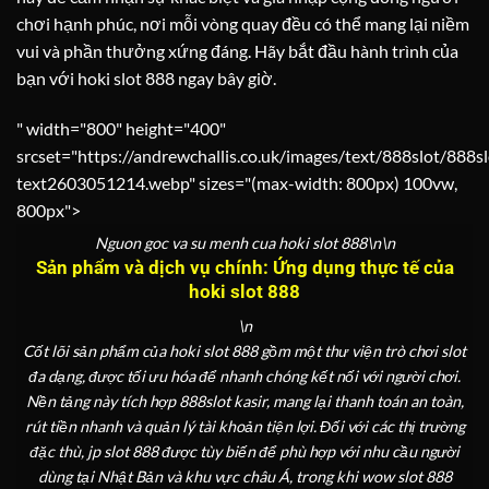
chơi hạnh phúc, nơi mỗi vòng quay đều có thể mang lại niềm
vui và phần thưởng xứng đáng. Hãy bắt đầu hành trình của
bạn với hoki slot 888 ngay bây giờ.
" width="800" height="400"
srcset="https://andrewchallis.co.uk/images/text/888slot/888sl
text2603051214.webp" sizes="(max-width: 800px) 100vw,
800px">
Nguon goc va su menh cua hoki slot 888\n\n
Sản phẩm và dịch vụ chính: Ứng dụng thực tế của
hoki slot 888
\n
Cốt lõi sản phẩm của hoki slot 888 gồm một thư viện trò chơi slot
đa dạng, được tối ưu hóa để nhanh chóng kết nối với người chơi.
Nền tảng này tích hợp 888slot kasir, mang lại thanh toán an toàn,
rút tiền nhanh và quản lý tài khoản tiện lợi. Đối với các thị trường
đặc thù, jp slot 888 được tùy biến để phù hợp với nhu cầu người
dùng tại Nhật Bản và khu vực châu Á, trong khi wow slot 888