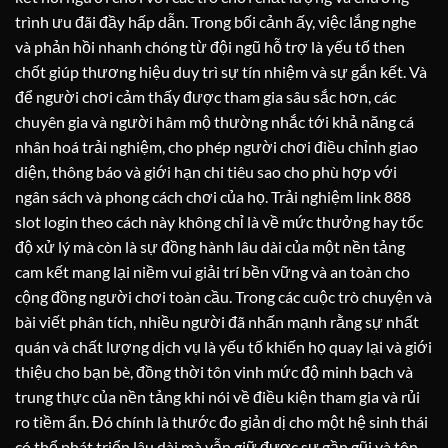
trình ưu đãi đầy hấp dẫn. Trong bối cảnh ấy, việc lắng nghe
và phản hồi nhanh chóng từ đội ngũ hỗ trợ là yếu tố then
chốt giúp thương hiệu duy trì sự tín nhiệm và sự gắn kết. Và
để người chơi cảm thấy được tham gia sâu sắc hơn, các
chuyên gia và người hâm mộ thường nhắc tới khả năng cá
nhân hoá trải nghiệm, cho phép người chơi điều chỉnh giao
diện, thông báo và giới hạn chi tiêu sao cho phù hợp với
ngân sách và phong cách chơi của họ. Trải nghiệm link 888
slot login theo cách này không chỉ là về mức thưởng hay tốc
độ xử lý mà còn là sự đồng hành lâu dài của một nền tảng
cam kết mang lại niềm vui giải trí bền vững và an toàn cho
cộng đồng người chơi toàn cầu. Trong các cuộc trò chuyện và
bài viết phân tích, nhiều người đã nhấn mạnh rằng sự nhất
quán và chất lượng dịch vụ là yếu tố khiến họ quay lại và giới
thiệu cho bạn bè, đồng thời tôn vinh mức độ minh bạch và
trung thực của nền tảng khi nói về điều kiện tham gia và rủi
ro tiềm ẩn. Đó chính là thước đo giản dị cho một hệ sinh thái
có thể phát triển lâu dài mà vẫn giữ được sự gần gũi và tôn