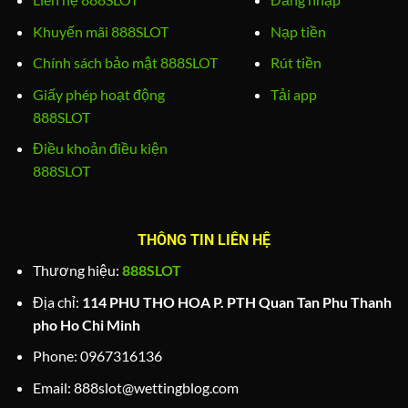
Khuyến mãi 888SLOT
Nạp tiền
Chính sách bảo mật 888SLOT
Rút tiền
Giấy phép hoạt động
Tải app
888SLOT
Điều khoản điều kiện
888SLOT
THÔNG TIN LIÊN HỆ
Thương hiệu:
888SLOT
Địa chỉ:
114 PHU THO HOA P. PTH Quan Tan Phu Thanh
pho Ho Chi Minh
Phone:
0967316136
Email:
888slot@wettingblog.com