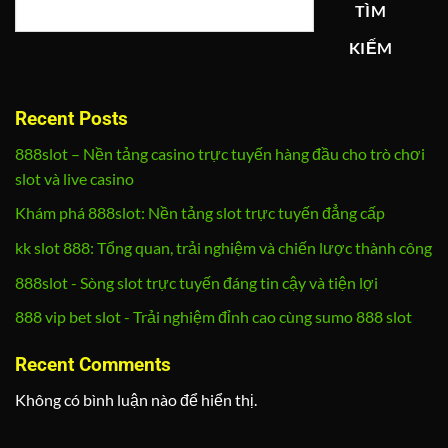
TÌM
KIẾM
Recent Posts
888slot – Nền tảng casino trực tuyến hàng đầu cho trò chơi
slot và live casino
Khám phá 888slot: Nền tảng slot trực tuyến đẳng cấp
kk slot 888: Tổng quan, trải nghiệm và chiến lược thành công
888slot - Sòng slot trực tuyến đáng tin cậy và tiện lợi
888 vip bet slot - Trải nghiệm đỉnh cao cùng sumo 888 slot
Recent Comments
Không có bình luận nào để hiển thị.