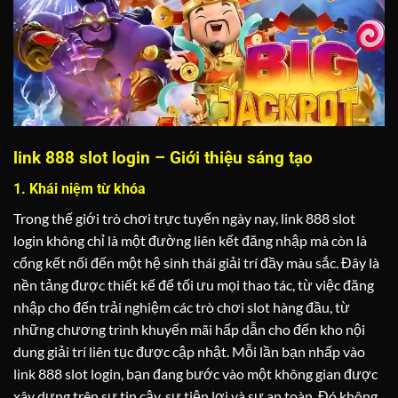
link 888 slot login – Giới thiệu sáng tạo
1. Khái niệm từ khóa
Trong thế giới trò chơi trực tuyến ngày nay, link 888 slot
login không chỉ là một đường liên kết đăng nhập mà còn là
cổng kết nối đến một hệ sinh thái giải trí đầy màu sắc. Đây là
nền tảng được thiết kế để tối ưu mọi thao tác, từ việc đăng
nhập cho đến trải nghiệm các trò chơi slot hàng đầu, từ
những chương trình khuyến mãi hấp dẫn cho đến kho nội
dung giải trí liên tục được cập nhật. Mỗi lần bạn nhấp vào
link 888 slot login, bạn đang bước vào một không gian được
xây dựng trên sự tin cậy, sự tiện lợi và sự an toàn. Đó không