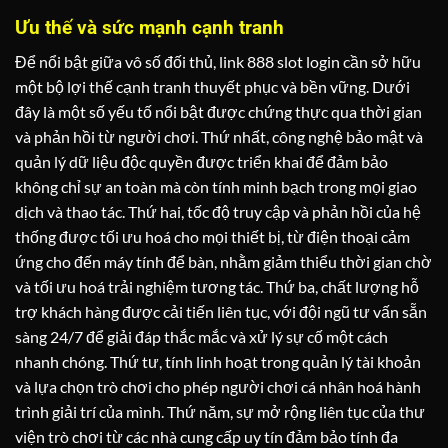
Ưu thế và sức mạnh cạnh tranh
Để nổi bật giữa vô số đối thủ, link 888 slot login cần sở hữu
một bộ lợi thế cạnh tranh thuyết phục và bền vững. Dưới
đây là một số yếu tố nổi bật được chứng thực qua thời gian
và phản hồi từ người chơi. Thứ nhất, công nghệ bảo mật và
quản lý dữ liệu độc quyền được triển khai để đảm bảo
không chỉ sự an toàn mà còn tính minh bạch trong mọi giao
dịch và thao tác. Thứ hai, tốc độ truy cập và phản hồi của hệ
thống được tối ưu hoá cho mọi thiết bị, từ điện thoại cảm
ứng cho đến máy tính để bàn, nhằm giảm thiểu thời gian chờ
và tối ưu hoá trải nghiệm tương tác. Thứ ba, chất lượng hỗ
trợ khách hàng được cải tiến liên tục, với đội ngũ tư vấn sẵn
sàng 24/7 để giải đáp thắc mắc và xử lý sự cố một cách
nhanh chóng. Thứ tư, tính linh hoạt trong quản lý tài khoản
và lựa chọn trò chơi cho phép người chơi cá nhân hoá hành
trình giải trí của mình. Thứ năm, sự mở rộng liên tục của thư
viện trò chơi từ các nhà cung cấp uy tín đảm bảo tính đa