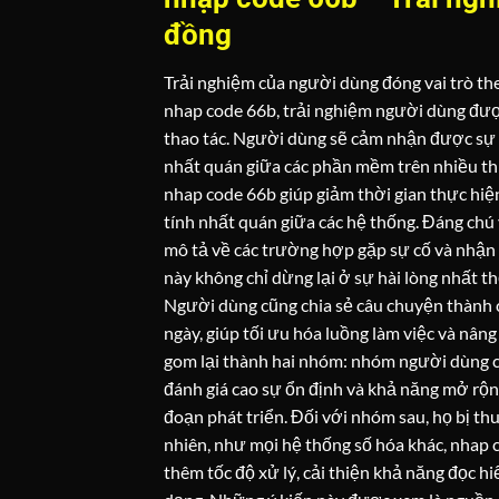
đồng
Trải nghiệm của người dùng đóng vai trò the
nhap code 66b, trải nghiệm người dùng được 
thao tác. Người dùng sẽ cảm nhận được sự m
nhất quán giữa các phần mềm trên nhiều thi
nhap code 66b giúp giảm thời gian thực hiện 
tính nhất quán giữa các hệ thống. Đáng chú 
mô tả về các trường hợp gặp sự cố và nhận 
này không chỉ dừng lại ở sự hài lòng nhất t
Người dùng cũng chia sẻ câu chuyện thành c
ngày, giúp tối ưu hóa luồng làm việc và nân
gom lại thành hai nhóm: nhóm người dùng c
đánh giá cao sự ổn định và khả năng mở rộn
đoạn phát triển. Đối với nhóm sau, họ bị thu
nhiên, như mọi hệ thống số hóa khác, nhap
thêm tốc độ xử lý, cải thiện khả năng đọc 