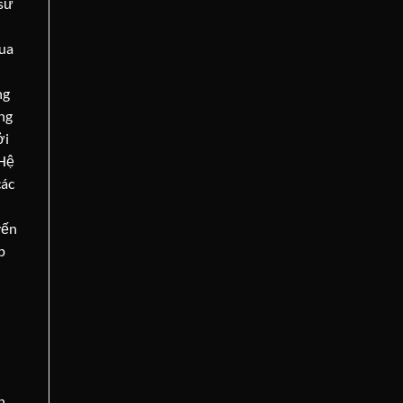
 sử
qua
ng
ng
ởi
 Hệ
các
yến
p
n,