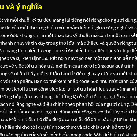
u và ý nghĩa
ột và mỗi chuỗi ký tự đều mang lại tiếng nói riêng cho người dùng.
ự tin của một thương hiệu mới nhằm kết nối giữa công nghệ và 
 code 66b không chỉ là một thao tác kỹ thuật mà còn là một cam kế
nhanh nhạy và tin cậy trong thời đại mà dữ liệu và quyền riêng tư
6b mang tính biểu tượng: con số 66 biểu thị sự liên tục và nhịp điệ
 ghép và sự kiên định. Sự kết hợp này tạo nên một hình ảnh dễ nh
cực về việc tối ưu hóa trải nghiệm của người dùng qua quá trình
ùng sẽ nhận thấy một sự tận tâm từ đội ngũ xây dựng và một khí
xúc với sản phẩm. Bạn có thể xem nhập code 66b như một cánh cử
m bớt khối lượng công việc lặp lại, tối ưu hóa hiệu suất và mang l
 Hướng tiếp cận này không chỉ dừng lại ở yếu tố công nghệ mà còn
ách nó lắng nghe và điều chỉnh theo phản hồi của người dùng. Để
một nền tảng cho mỗi người dùng, một công cụ có thể tùy biến th
hau. Mỗi chi tiết nhỏ đều được cân nhắc để đảm bảo sự tự tin khi
 hiển thị cho tới quy trình xác thực và các khía cạnh hỗ trợ kỹ
 sâu vào nguồn gốc và sứ mệnh của nhap code 66b, để hiểu rõ vì sa