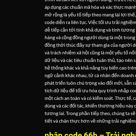
áp dụng các chuẩn mã hóa và xác thực mạnh m
mở rộng là yếu tố tiếp theo mang lại lợi thế,
code diễn ra liên tục. Việc tối ưu trải ngh
dễ tiếp cận tới tính khả dụng và tính tương 
hàng và cộng đồng người dùng là một trong
đồng thời thúc đẩy sự tham gia của người d
và trách nhiệm xã hội cũng là một yếu tố nổ
dữ liệu và các tiêu chuẩn tuân thủ, tạo nên 
hệ thống khác và khả năng tùy biến cao tr
ngữ cảnh khác nhau, từ cá nhân đến doanh ng
phát triển luôn chú trọng vào đổi mới, sẵn 
tích dữ liệu để tối ưu hóa quy trình nhập c
một cách an toàn và có kiểm soát. Thực tế, 
dùng và các đối tác, khiến thương hiệu này 
tương lai. Trong phần tiếp theo, chúng ta s
tiết và chân thực hơn về những trải nghiệm
nhập code 66b – Trải ngh