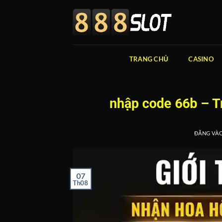
Bỏ
qua
nội
dung
TRANG CHỦ
CASINO
nhập code 66b – T
ĐĂNG VÀ
07
Th08