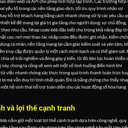
iao diện web và API cho phép tích hợp lập trình. Các trường hợp
ai yếu tố trong các nền tảng giao dịch, tối ưu quy trình nhân sự
, hay hỗ trợ khách hàng bằng cách nhanh chóng xử lý các yêu cầu 
thiết kế để mang lại giá trị gia tăng cho người dùng: sự chủ động,
g theo nhu cầu. Nhap code 66b đặc biệt chú trọng khả năng đáp ứ
 mật cao, nơi mọi thao tác nhập code đều được ghi nhận, kiểm chứ
i dùng cá nhân, nền tảng mang lại cảm giác kiểm soát và yên tâm, b
yền truy cập được quản lý một cách minh bạch và có thể giám sát.
hia sẻ trải nghiệm và đóng góp ý kiến, từ đó liên tục hoàn thiện 
g này, chúng ta cũng sẽ xem xét một số tình huống điển hình khi
từ việc nhanh chóng xác thực trong quá trình thanh toán trực tu
ết bị mà vẫn duy trì tính nhất quán. Đó là bằng chứng cho thấy nha
 một hệ sinh thái hỗ trợ toàn diện cho các hoạt động số hóa hàng
 và lợi thế cạnh tranh
66b nắm giữ một loạt lợi thế cạnh tranh dựa trên công nghệ, quy
, nền tảng này được xây dựng trên lớp công nghệ bảo mật tiên tiế