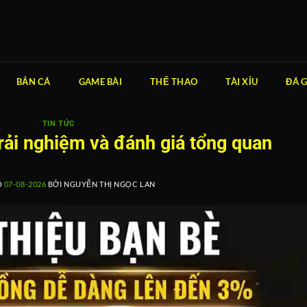
BẮN CÁ
GAME BÀI
THỂ THAO
TÀI XỈU
ĐÁ 
TIN TỨC
rải nghiệm và đánh giá tổng quan
O
07-08-2026
BỞI
NGUYỄN THỊ NGỌC LAN