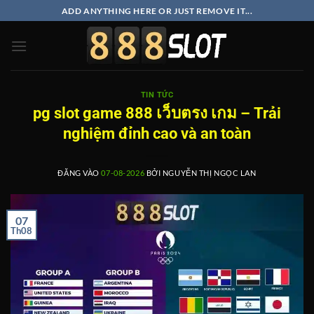
Bỏ
ADD ANYTHING HERE OR JUST REMOVE IT...
qua
nội
dung
TIN TỨC
pg slot game 888 เว็บตรง เกม – Trải
nghiệm đỉnh cao và an toàn
ĐĂNG VÀO
07-08-2026
BỞI
NGUYỄN THỊ NGỌC LAN
07
Th08