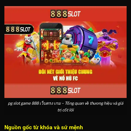
pg slot game 888 เว็บตรง เกม – Tổng quan về thương hiệu và giá
trị cốt lõi
Nguồn gốc từ khóa và sứ mệnh