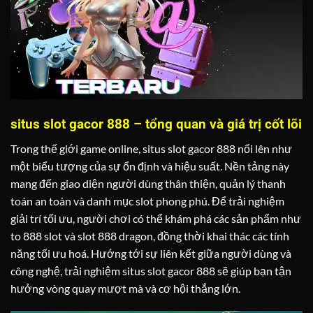
situs slot gacor 888 – tổng quan và giá trị cốt lõi
Trong thế giới game online, situs slot gacor 888 nổi lên như
một biểu tượng của sự ổn định và hiệu suất. Nền tảng này
mang đến giao diện người dùng thân thiện, quản lý thanh
toán an toàn và danh mục slot phong phú. Để trải nghiệm
giải trí tối ưu, người chơi có thể khám phá các sản phẩm như
to 888 slot và slot 888 dragon, đồng thời khai thác các tính
năng tối ưu hoá. Hướng tới sự liên kết giữa người dùng và
công nghệ, trải nghiệm situs slot gacor 888 sẽ giúp bạn tận
hưởng vòng quay mượt mà và cơ hội thắng lớn.