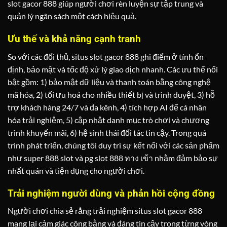
slot gacor 888 giúp người chơi rèn luyện sự tập trung và
quản lý ngân sách một cách hiệu quả.
Ưu thế và khả năng cạnh tranh
So với các đối thủ, situs slot gacor 888 ghi điểm ở tính ổn
định, bảo mật và tốc độ xử lý giao dịch nhanh. Các ưu thế nổi
bật gồm: 1) bảo mật dữ liệu và thanh toán bằng công nghệ
mã hóa, 2) tối ưu hoá cho nhiều thiết bị và trình duyệt, 3) hỗ
trợ khách hàng 24/7 và đa kênh, 4) tích hợp AI để cá nhân
hóa trải nghiệm, 5) cập nhật danh mục trò chơi và chương
trình khuyến mãi, 6) hệ sinh thái đối tác tin cậy. Trong quá
trình phát triển, chúng tôi duy trì sự kết nối với các sản phẩm
như super 888 slot và pg slot 888 ทาง เข้า nhằm đảm bảo sự
nhất quán và tiện dụng cho người chơi.
Trải nghiệm người dùng và phản hồi cộng đồng
Người chơi chia sẻ rằng trải nghiệm situs slot gacor 888
mang lại cảm giác công bằng và đáng tin cậy trong từng vòng