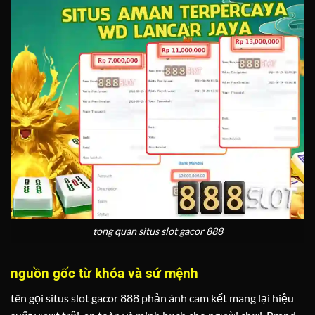
tong quan situs slot gacor 888
nguồn gốc từ khóa và sứ mệnh
tên gọi situs slot gacor 888 phản ánh cam kết mang lại hiệu