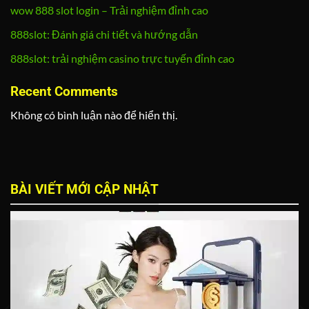
wow 888 slot login – Trải nghiệm đỉnh cao
888slot: Đánh giá chi tiết và hướng dẫn
888slot: trải nghiệm casino trực tuyến đỉnh cao
Recent Comments
Không có bình luận nào để hiển thị.
BÀI VIẾT MỚI CẬP NHẬT