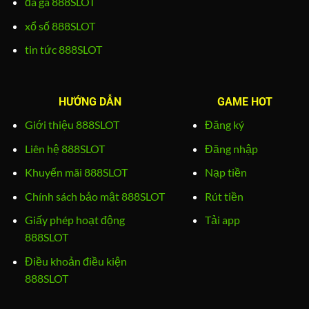
đá gà 888SLOT
xổ số 888SLOT
tin tức 888SLOT
HƯỚNG DẪN
GAME HOT
Giới thiệu 888SLOT
Đăng ký
Liên hệ 888SLOT
Đăng nhập
Khuyến mãi 888SLOT
Nạp tiền
Chính sách bảo mật 888SLOT
Rút tiền
Giấy phép hoạt động
Tải app
888SLOT
Điều khoản điều kiện
888SLOT