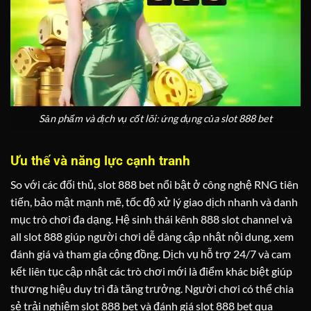
Sản phẩm và dịch vụ cốt lõi: ứng dụng của slot 888 bet
Ưu thế và năng lực cạnh tranh
So với các đối thủ, slot 888 bet nổi bật ở công nghệ RNG tiên
tiến, bảo mật mạnh mẽ, tốc độ xử lý giao dịch nhanh và danh
mục trò chơi đa dạng. Hệ sinh thái kênh 888 slot channel và
all slot 888 giúp người chơi dễ dàng cập nhật nội dung, xem
đánh giá và tham gia cộng đồng. Dịch vụ hỗ trợ 24/7 và cam
kết liên tục cập nhật các trò chơi mới là điểm khác biệt giúp
thương hiệu duy trì đà tăng trưởng. Người chơi có thể chia
sẻ trải nghiệm slot 888 bet và đánh giá slot 888 bet qua