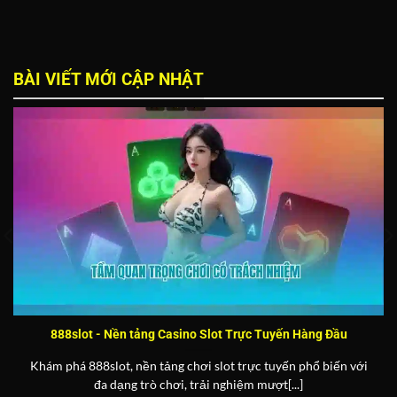
BÀI VIẾT MỚI CẬP NHẬT
888slot - Nền tảng Casino Slot Trực Tuyến Hàng Đầu
Khám phá 888slot, nền tảng chơi slot trực tuyến phổ biến với
đa dạng trò chơi, trải nghiệm mượt[...]