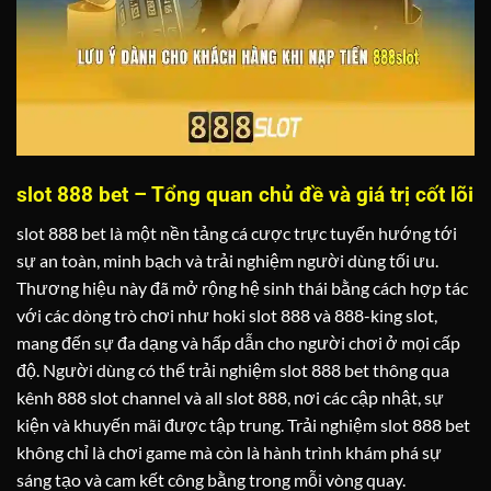
slot 888 bet – Tổng quan chủ đề và giá trị cốt lõi
slot 888 bet là một nền tảng cá cược trực tuyến hướng tới
sự an toàn, minh bạch và trải nghiệm người dùng tối ưu.
Thương hiệu này đã mở rộng hệ sinh thái bằng cách hợp tác
với các dòng trò chơi như hoki slot 888 và 888-king slot,
mang đến sự đa dạng và hấp dẫn cho người chơi ở mọi cấp
độ. Người dùng có thể trải nghiệm slot 888 bet thông qua
kênh 888 slot channel và all slot 888, nơi các cập nhật, sự
kiện và khuyến mãi được tập trung. Trải nghiệm slot 888 bet
không chỉ là chơi game mà còn là hành trình khám phá sự
sáng tạo và cam kết công bằng trong mỗi vòng quay.