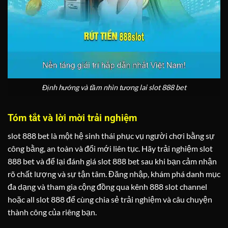
Định hướng và tầm nhìn tương lai slot 888 bet
Tóm tắt và lời mời trải nghiệm
slot 888 bet là một hệ sinh thái phục vụ người chơi bằng sự
công bằng, an toàn và đổi mới liên tục. Hãy trải nghiệm slot
888 bet và để lại đánh giá slot 888 bet sau khi bạn cảm nhận
rõ chất lượng và sự tận tâm. Đăng nhập, khám phá danh mục
đa dạng và tham gia cộng đồng qua kênh 888 slot channel
hoặc all slot 888 để cùng chia sẻ trải nghiệm và câu chuyện
thành công của riêng bạn.