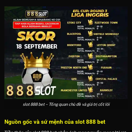
slot 888 bet – Tổng quan chủ đề và giá trị cốt lõi
Nguồn gốc và sứ mệnh của slot 888 bet