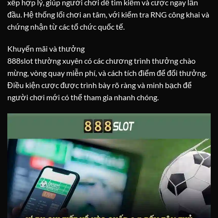
xếp hợp lý, giúp người chơi dễ tìm kiếm và cược ngay lần
đầu. Hệ thống lối chơi an tâm, với kiểm tra RNG công khai và
chứng nhận từ các tổ chức quốc tế.
Khuyến mãi và thưởng
888slot thường xuyên có các chương trình thưởng chào
mừng, vòng quay miễn phí, và cách tích điểm để đổi thưởng.
Điều kiện cược được trình bày rõ ràng và minh bạch để
người chơi mới có thể tham gia nhanh chóng.