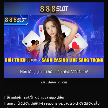
Đặc điểm nổi bật
Trải nghiệm người dùng và giao diện
Trang chủ được thiết kế responsive, các trò chơi được sắp