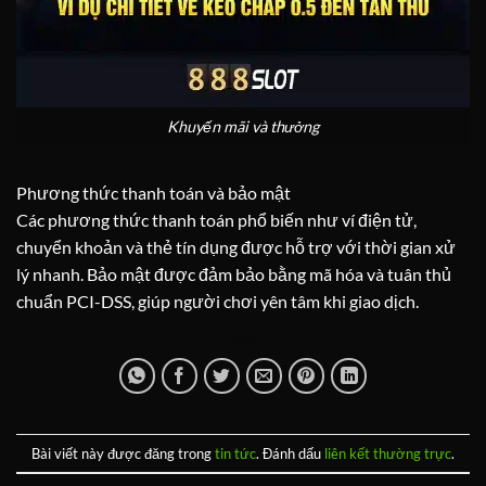
Khuyến mãi và thưởng
Phương thức thanh toán và bảo mật
Các phương thức thanh toán phổ biến như ví điện tử,
chuyển khoản và thẻ tín dụng được hỗ trợ với thời gian xử
lý nhanh. Bảo mật được đảm bảo bằng mã hóa và tuân thủ
chuẩn PCI-DSS, giúp người chơi yên tâm khi giao dịch.
Bài viết này được đăng trong
tin tức
. Đánh dấu
liên kết thường trực
.