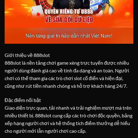
Giới thiệu về 888slot
888slot là nền tảng chơi game xèng trực tuyến được nhiều
người dùng đánh giá cao về tính đa dạng và an toàn. Người
chơi có thể tham gia các trò chơi slot cổ điển và hiện đại,
cũng như rút tiền nhanh chóng và hỗ trợ khách hàng 24/7.
Đặc điểm nổi bật
Giao diện trực quan, tải nhanh và trải nghiệm mượt mà trên
nhiều thiết bị. 888slot cung cấp các trò chơi độc quyền, bảng
xếp hạng người chơi và hệ thống tích điểm thưởng dễ hiểu
cho người mới lẫn người chơi cao cấp.