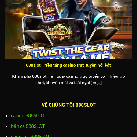
888slot - Nền tảng casino trực tuyến nổi bật
Khám phá 888slot, nền tảng casino trực tuyến với nhiều trò
chơi, khuyến mãi và trải nghiệm[...]
VỀ CHÚNG TÔI 888SLOT
casino 888SLOT
bắn cá 888SLOT
game bài 888SLOT