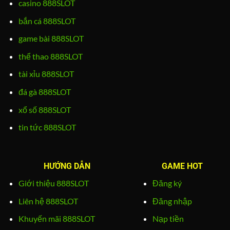
casino 888SLOT
bắn cá 888SLOT
game bài 888SLOT
thể thao 888SLOT
tài xỉu 888SLOT
đá gà 888SLOT
xổ số 888SLOT
tin tức 888SLOT
HƯỚNG DẪN
GAME HOT
Giới thiệu 888SLOT
Đăng ký
Liên hệ 888SLOT
Đăng nhập
Khuyến mãi 888SLOT
Nạp tiền