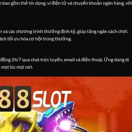
bao gồm thẻ tín dụng, ví điện tử và chuyển khoản ngân hàng, vớ
và các chương trình thưởng định kỳ, giúp tăng ngân sách chơi.
ách tối ưu hóa cơ hội trúng thưởng.
động 24/7 qua chat trực tuyến, email và điện thoại. Ứng dụng di
 mọi lúc mọi nơi.