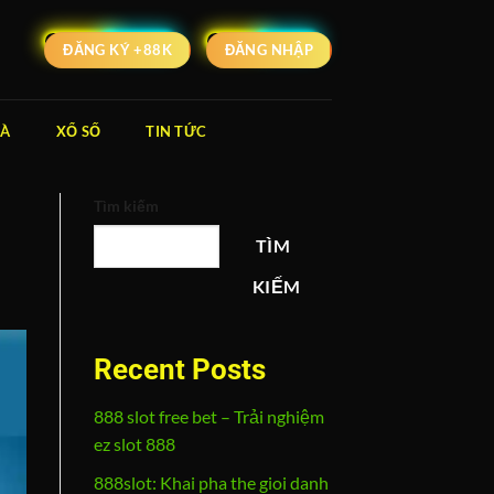
ĐĂNG KÝ +88K
ĐĂNG NHẬP
GÀ
XỔ SỐ
TIN TỨC
Tìm kiếm
TÌM
KIẾM
Recent Posts
888 slot free bet – Trải nghiệm
ez slot 888
888slot: Khai pha the gioi danh