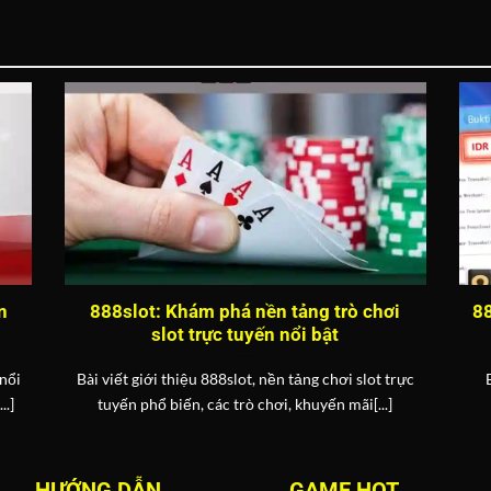
n
888slot: Khám phá nền tảng trò chơi
88
slot trực tuyến nổi bật
nổi
Bài viết giới thiệu 888slot, nền tảng chơi slot trực
..]
tuyến phổ biến, các trò chơi, khuyến mãi[...]
HƯỚNG DẪN
GAME HOT