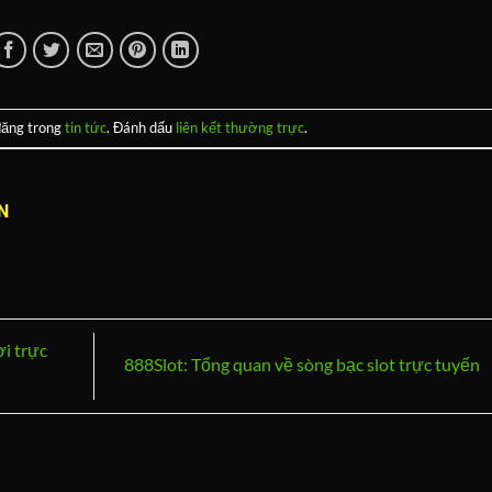
đăng trong
tin tức
. Đánh dấu
liên kết thường trực
.
N
ơi trực
888Slot: Tổng quan về sòng bạc slot trực tuyến