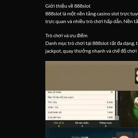
Giới thiệu về 888slot
888slot là một nền tảng casino slot trực t
trực quan và nhiều trò chơi hấp dẫn. Nền t
Trò chơi và ưu điểm
Danh mục trò chơi tại 888slot rất đa dạng, từ
jackpot, quay thưởng nhanh và chế độ chơi 