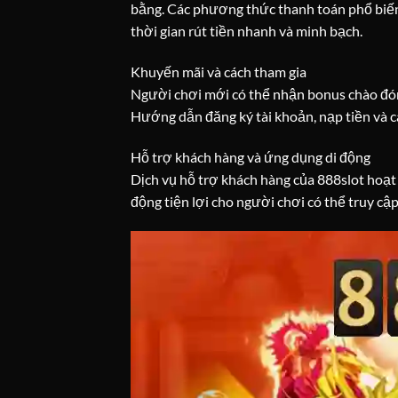
bằng. Các phương thức thanh toán phổ biến 
thời gian rút tiền nhanh và minh bạch.
Khuyến mãi và cách tham gia
Người chơi mới có thể nhận bonus chào đón 
Hướng dẫn đăng ký tài khoản, nạp tiền và c
Hỗ trợ khách hàng và ứng dụng di động
Dịch vụ hỗ trợ khách hàng của 888slot hoạt 
động tiện lợi cho người chơi có thể truy cập