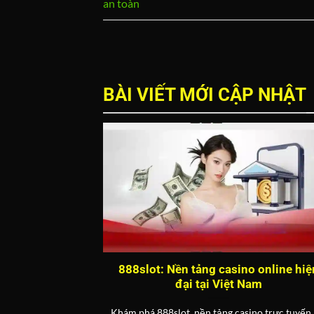
an toàn
BÀI VIẾT MỚI CẬP NHẬT
ảng slot trực
888slot: Nền tảng casino online hiệ
 cậy
đại tại Việt Nam
n tảng slot trực
Khám phá 888slot, nền tảng casino trực tuyến 