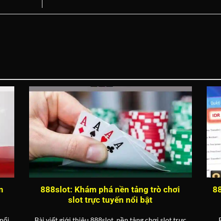
n
888slot: Khám phá nền tảng trò chơi
88
slot trực tuyến nổi bật
nổi
Bài viết giới thiệu 888slot, nền tảng chơi slot trực