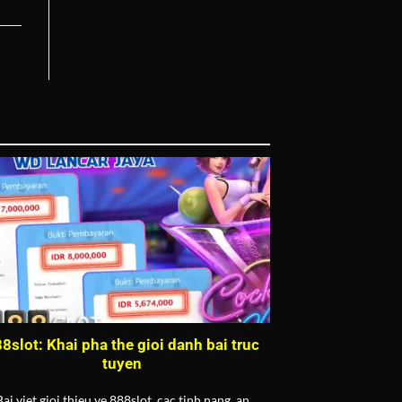
8slot: Khai pha the gioi danh bai truc
tuyen
Bai viet gioi thieu ve 888slot, cac tinh nang, an