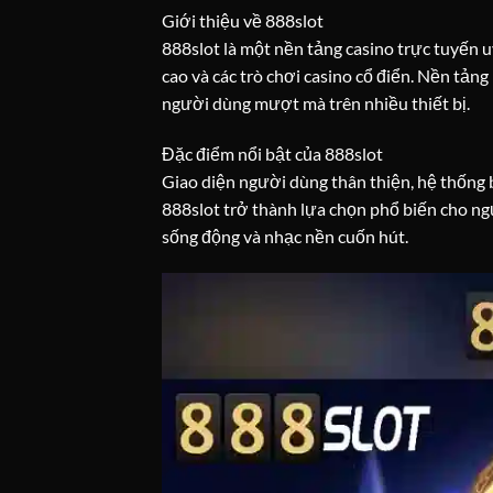
Giới thiệu về 888slot
888slot là một nền tảng casino trực tuyến uy
cao và các trò chơi casino cổ điển. Nền tảng
người dùng mượt mà trên nhiều thiết bị.
Đặc điểm nổi bật của 888slot
Giao diện người dùng thân thiện, hệ thống 
888slot trở thành lựa chọn phổ biến cho ngư
sống động và nhạc nền cuốn hút.