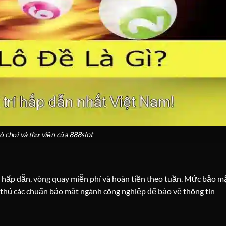
ò chơi và thư viện của 888slot
hấp dẫn, vòng quay miễn phí và hoàn tiền theo tuần. Mức bảo m
thủ các chuẩn bảo mật ngành công nghiệp để bảo vệ thông tin