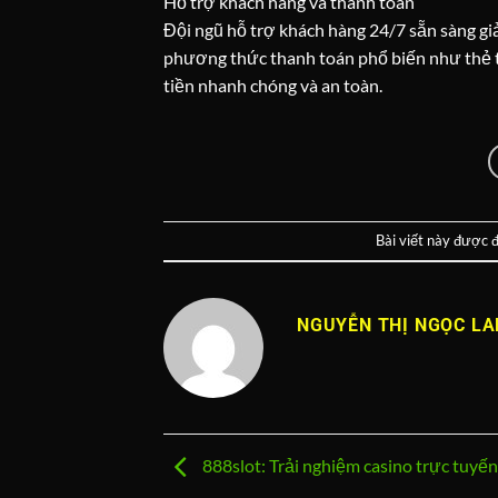
Hỗ trợ khách hàng và thanh toán
Đội ngũ hỗ trợ khách hàng 24/7 sẵn sàng giả
phương thức thanh toán phổ biến như thẻ tí
tiền nhanh chóng và an toàn.
Bài viết này được 
NGUYỄN THỊ NGỌC LA
888slot: Trải nghiệm casino trực tuyến