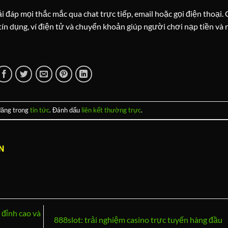
i đáp mọi thắc mắc qua chat trực tiếp, email hoặc gọi điện thoại. 
n dụng, ví điện tử và chuyển khoản giúp người chơi nạp tiền và 
đăng trong
tin tức
. Đánh dấu
liên kết thường trực
.
N
 đỉnh cao và
888slot: trải nghiệm casino trực tuyến hàng đầu