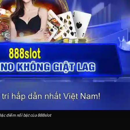
Đặc điểm nổi bật của 888slot