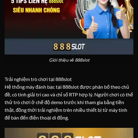
Giới thiệu về 888slot
Trải nghiệm trò chơi tại 888slot
Hệ thống máy đánh bạc tại 888slot được phân bổ theo chủ
đề, có tính giải trí cao và chỉ số RTP hợp lý. Người chơi có thể
thử trò chơi ở chế độ demo trước khi tham gia bằng tiền
thật, đồng thời trải nghiệm trên nhiều thiết bị từ máy tính
để bàn đến điện thoại di động.