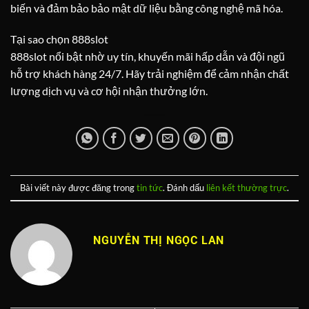
biến và đảm bảo bảo mật dữ liệu bằng công nghệ mã hóa.
Tại sao chọn 888slot
888slot nổi bật nhờ uy tín, khuyến mãi hấp dẫn và đội ngũ
hỗ trợ khách hàng 24/7. Hãy trải nghiệm để cảm nhận chất
lượng dịch vụ và cơ hội nhận thưởng lớn.
Bài viết này được đăng trong
tin tức
. Đánh dấu
liên kết thường trực
.
NGUYỄN THỊ NGỌC LAN