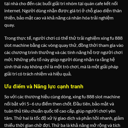
tại nhà cho đến các buổi giải trí nhóm tại quán cafe kết nối
internet. Người dùng nhận được giá trị ở chỗ giao diện thân
thiện, bảo mật cao và khả năng cá nhân hóa trải nghiệm
quay.
Trong thực tế, người chơi có thể thử trải nghiệm xing fu 888
slot machine bằng các vòng quay thử, đồng thời tham gia vào
các chương trình thưởng và các tính năng hỗ trợ người chơi
mới. Những yếu tố này giúp người dùng nhận ra rằng hệ
sinh thái này không chỉ là một trò chơi, mà là một giải pháp
giải trí có trách nhiệm và hiệu quả.
Ưu điểm và Năng lực cạnh tranh
So với các thương hiệu cùng dòng, xing fu 888 slot machine
nổi bật với 5–6 ưu điểm then chốt. Đầu tiên, bảo mật và
tuân thủ tiêu chuẩn quốc tế cao cấp, giúp người chơi yên
tâm. Thứ hai là tốc độ xử lý giao dịch và phản hồi nhanh, giảm
thiểu thời gian chờ đợi. Thứ ba là khả năng mở rộng và tích