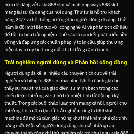
hợp dễ dàng với asia 888 slot và mahjong ways 888 slot,
mang lại sự đa dạng của nội dung. Thứ tư là hỗ trợ khách
hàng 24/7 và hệ thống hướng dẫn người dùng rõ ràng. Thứ
năm là đổi mới liên tục với công nghệ AI và phân tích dữ liệu
để tối ưu hóa trải nghiệm. Thứ sáu là cam kết phát triển bền
vững và đáp ứng các chuẩn pháp lý toàn cầu, giúp thương
hiệu duy trì uy tín trong một thị trường cạnh tranh.
Trải nghiệm người dùng và Phản hồi cộng đồng
Người dùng đã kể lại nhiều câu chuyện tích cực về trải
nghiệm với xing fu 888 slot machine. Nhiều đánh giá cho
thấy sự mượt mà của giao diện, sự minh bạch trong các
chiến lược thưởng và sự hỗ trợ nhiệt tình từ đội ngũ kỹ
thuật. Trong các buổi thảo luận trên mạng xã hội, người chơi
thường trích dẫn cụm từ trải nghiệm xing fu 888 slot
machine để mô tả cảm giác hứng khởi khi khám phá các tính
năng mới. Một số người dùng cũng chia sẻ những câu
chuyện thành công khi thử nghiệm các trò chơi như asia 888