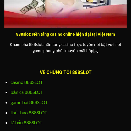
888slot: Nền tảng casino online hiện đại tại Việt Nam
Khám phá 888slot, nền tảng casino trực tuyến nổi bật với slot
game phong phú, khuyến mãi hấp[...]
VỀ CHÚNG TÔI 888SLOT
casino 888SLOT
bắn cá 888SLOT
game bài 888SLOT
thể thao 888SLOT
tài xỉu 888SLOT