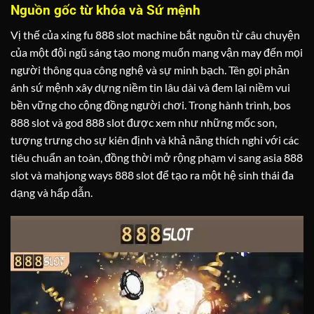
Nguồn gốc từ khóa và Sứ mệnh
Vị thế của xing fu 888 slot machine bắt nguồn từ câu chuyện
của một đội ngũ sáng tạo mong muốn mang vận may đến mọi
người thông qua công nghệ và sự minh bạch. Tên gọi phản
ánh sứ mệnh xây dựng niềm tin lâu dài và đem lại niềm vui
bền vững cho cộng đồng người chơi. Trong hành trình, bos
888 slot và god 888 slot được xem như những mốc son,
tượng trưng cho sự kiên định và khả năng thích nghi với các
tiêu chuẩn an toàn, đồng thời mở rộng phạm vi sang asia 888
slot và mahjong ways 888 slot để tạo ra một hệ sinh thái đa
dạng và hấp dẫn.