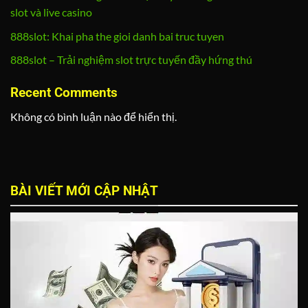
slot và live casino
888slot: Khai pha the gioi danh bai truc tuyen
888slot – Trải nghiệm slot trực tuyến đầy hứng thú
Recent Comments
Không có bình luận nào để hiển thị.
BÀI VIẾT MỚI CẬP NHẬT