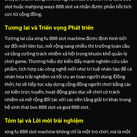
slot hoặc mahjong ways 888 slot và nhận được phản hồi tích
cực từ cộng đồng.
Tương lai và Triển vọng Phát triển
Tương lai của xing fu 888 slot machine được định hình bởi
sự đổi mới liên tục, mở rộng sang nhiều thị trường toàn cầu
và tăng cường trách nhiệm xã hội trong khuôn khổ quản lý
chơi game. Thương hiệu dự kiến đẩy mạnh nghiên cứu sản
phẩm, tích hợp các công nghệ mới như trí tuệ nhân tạo để cá
nhân hóa trải nghiệm và tối ưu an toàn người dùng. Đồng
thời, họ sẽ tiếp tục xây dựng cộng đồng người chơi bằng các
sự kiện trực tuyến, hoạt động giáo dục về chơi có trách
nhiệm và mở rộng đối tác với các nền tảng giải trí khác trong
hệ sinh thái bos 888 slot và god 888 slot.
Tóm lại và Lời mời trải nghiệm
xing fu 888 slot machine không chỉ là một trò chơi, mà là một