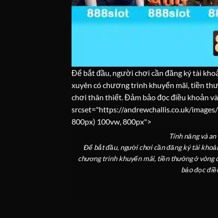
Để bắt đầu, người chơi cần đăng ký tài khoả
xuyên có chương trình khuyến mãi, tiền th
chơi thân thiết. Đảm bảo đọc điều khoản và 
srcset="https://andrewchallis.co.uk/image
800px) 100vw, 800px">
Tính năng và an
Để bắt đầu, người chơi cần đăng ký tài khoản
chương trình khuyến mãi, tiền thưởng ở vòng q
bảo đọc điều