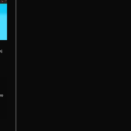
ời
ảm