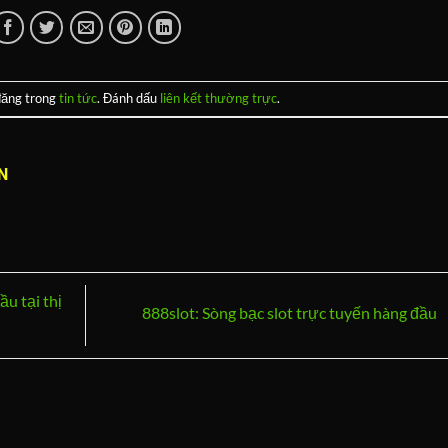
đăng trong
tin tức
. Đánh dấu
liên kết thường trực
.
N
ầu tại thị
888slot: Sòng bạc slot trực tuyến hàng đầu