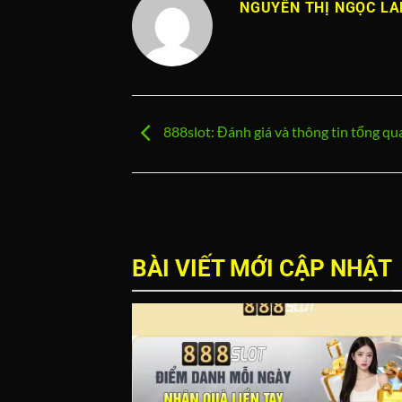
NGUYỄN THỊ NGỌC LA
888slot: Đánh giá và thông tin tổng qu
BÀI VIẾT MỚI CẬP NHẬT