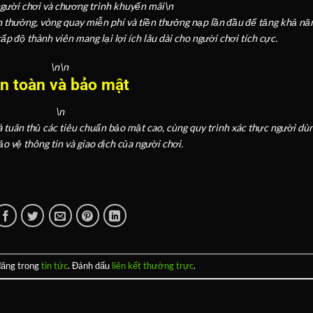
gười chơi và chương trình khuyến mãi\n
h thưởng, vòng quay miễn phí và tiền thưởng nạp lần đầu để tăng khả nă
p độ thành viên mang lại lợi ích lâu dài cho người chơi tích cực.
\n\n
n toàn và bảo mật
\n
 tuân thủ các tiêu chuẩn bảo mật cao, cùng quy trình xác thực người dù
 vệ thông tin và giao dịch của người chơi.
đăng trong
tin tức
. Đánh dấu
liên kết thường trực
.