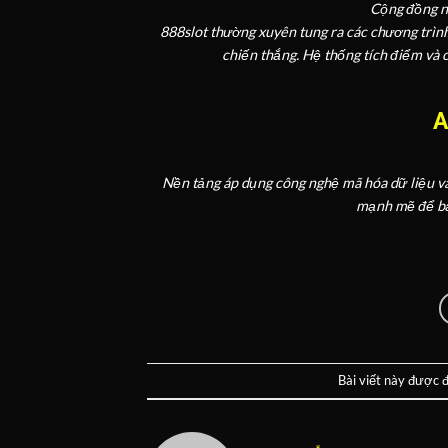
Cộng đồng n
888slot thường xuyên tung ra các chương trìn
chiến thắng. Hệ thống tích điểm và cấ
A
Nền tảng áp dụng công nghệ mã hóa dữ liệu và
mạnh mẽ để bảo
Bài viết này được 