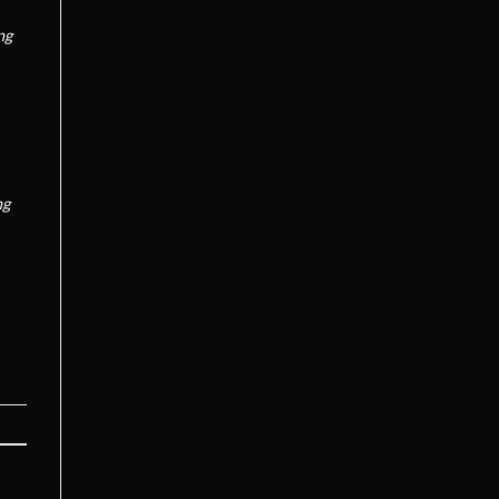
ng
ng