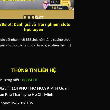
88slot: Đánh giá và Trải nghiệm slots
trực tuyến
ảo sát nhanh về 888slot, nền tảng casino trực
yến với thư viện slot đa dạng, giao diện thân[...]
THÔNG TIN LIÊN HỆ
hương hiệu:
888SLOT
ịa chỉ:
114 PHU THO HOA P. PTH Quan
an Phu Thanh pho Ho Chi Minh
Phone:
0967316136