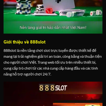
Giới thiệu về 888slot
888slot là nền tảng chơi slot trực tuyến được thiết kế để
mang lại trải nghiệm giải trí an toàn, công bằng và thuận tiện
cho người chơi Việt. Trang web tối ưu trên nhiều thiết bị,
cung cấp trò chơi từ các nhà cung cấp hàng đầu và các tính
năng hỗ trợ người chơi 24/7.