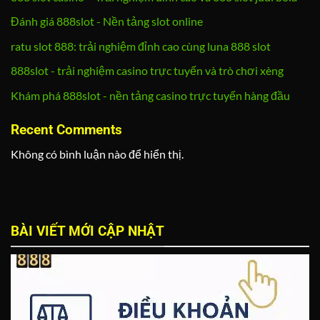
Đánh giá 888slot - Nền tảng slot online
ratu slot 888: trải nghiệm đỉnh cao cùng luna 888 slot
888slot - trải nghiệm casino trực tuyến và trò chơi xèng
Khám phá 888slot - nền tảng casino trực tuyến hàng đầu
Recent Comments
Không có bình luận nào để hiển thị.
BÀI VIẾT MỚI CẬP NHẬT