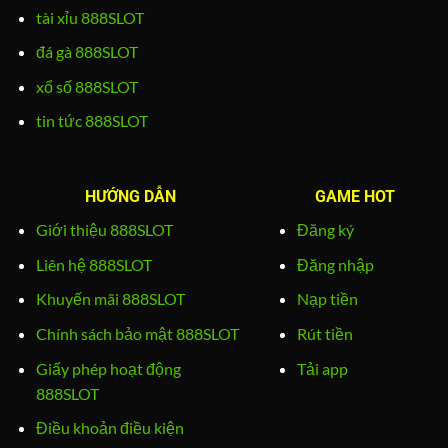
tài xỉu 888SLOT
đá gà 888SLOT
xổ số 888SLOT
tin tức 888SLOT
HƯỚNG DẪN
GAME HOT
Giới thiệu 888SLOT
Đăng ký
Liên hệ 888SLOT
Đăng nhập
Khuyến mãi 888SLOT
Nạp tiền
Chính sách bảo mật 888SLOT
Rút tiền
Giấy phép hoạt động
Tải app
888SLOT
Điều khoản điều kiện