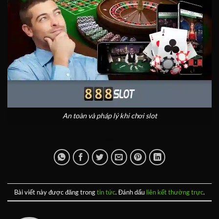
An toàn và pháp lý khi chơi slot
Bài viết này được đăng trong
tin tức
. Đánh dấu
liên kết thường trực
.