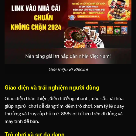
Giới thiệu về 888slot
Giao diện và trải nghiệm người dùng
Giao diện thân thiện, điều hướng nhanh, màu sắc hài hòa
giúp người chơi dễ dàng tìm kiếm trò chơi, xem tỷ lệ quay
thưởng và truy cập hỗ trợ. 888slot tối ưu trên di động và
máy tính để bàn.
Trò chơi và sự đa dạng