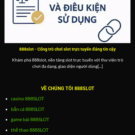
888slot - Cổng trò chơi slot trực tuyến đáng tin cậy
Khám phá 888slot, nền tảng slot trực tuyến với thư viện trò
chơi đa dạng, giao diện người dùng[...]
VỀ CHÚNG TÔI 888SLOT
casino 888SLOT
bắn cá 888SLOT
game bài 888SLOT
thể thao 888SLOT