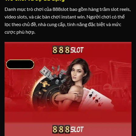
Danh mục trò chơi của 888slot bao gồm hàng trăm slot reels,
video slots, và các bàn chơi instant win. Người chơi có thể
lọc theo chủ đề, nhà cung cấp, tính năng đặc biệt và mức
cược phù hợp.