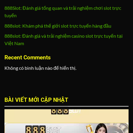
888Slot: Đánh giá tổng quan và trải nghiệm chơi slot trực
tuyến
888slot: Khám phá thế giới slot trực tuyến hàng đầu
888slot: Đánh giá và trải nghiệm casino slot trực tuyến tại
Việt Nam
Recent Comments
Không có bình luận nào để hiển thị.
BÀI VIẾT MỚI CẬP NHẬT