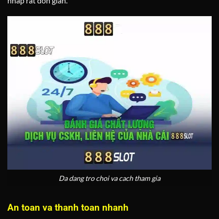
nhap rat don gian.
Da dang tro choi va cach tham gia
An toan va thanh toan nhanh