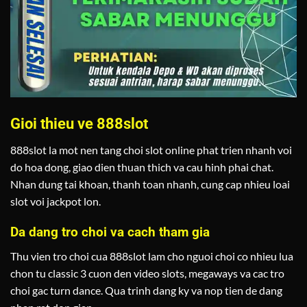
Gioi thieu ve 888slot
888slot la mot nen tang choi slot online phat trien nhanh voi
do hoa dong, giao dien thuan thich va cau hinh phai chat.
Nhan dung tai khoan, thanh toan nhanh, cung cap nhieu loai
slot voi jackpot lon.
Da dang tro choi va cach tham gia
Thu vien tro choi cua 888slot lam cho nguoi choi co nhieu lua
chon tu classic 3 cuon den video slots, megaways va cac tro
choi gac turn dance. Qua trinh dang ky va nop tien de dang