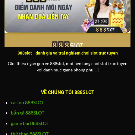
888slot - danh gia va trai nghiem choi slot truc tuyen
Gioi thieu ngan gon ve 888slot, mot nen tang choi slot truc tuyen
voi danh muc game phong phu[...]
VỀ CHÚNG TÔI 888SLOT
casino 888SLOT
bắn cá 888SLOT
game bài 888SLOT
thể thao 888SLOT