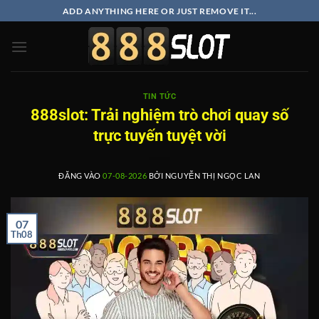
Bỏ
ADD ANYTHING HERE OR JUST REMOVE IT...
qua
nội
dung
TIN TỨC
888slot: Trải nghiệm trò chơi quay số
trực tuyến tuyệt vời
ĐĂNG VÀO
07-08-2026
BỞI
NGUYỄN THỊ NGỌC LAN
07
Th08