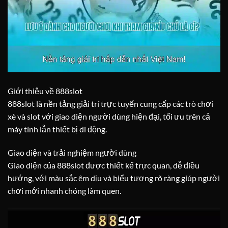
Giới thiệu về 888slot
888slot là nền tảng giải trí trực tuyến cung cấp các trò chơi
xè và slot với giao diện người dùng hiện đại, tối ưu trên cả
máy tính lẫn thiết bị di động.
Giao diện và trải nghiệm người dùng
Giao diện của 888slot được thiết kế trực quan, dễ điều
hướng, với màu sắc êm dịu và biểu tượng rõ ràng giúp người
chơi mới nhanh chóng làm quen.