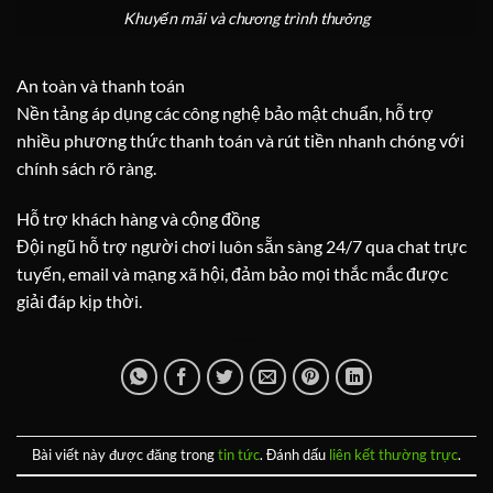
Khuyến mãi và chương trình thưởng
An toàn và thanh toán
Nền tảng áp dụng các công nghệ bảo mật chuẩn, hỗ trợ
nhiều phương thức thanh toán và rút tiền nhanh chóng với
chính sách rõ ràng.
Hỗ trợ khách hàng và cộng đồng
Đội ngũ hỗ trợ người chơi luôn sẵn sàng 24/7 qua chat trực
tuyến, email và mạng xã hội, đảm bảo mọi thắc mắc được
giải đáp kịp thời.
Bài viết này được đăng trong
tin tức
. Đánh dấu
liên kết thường trực
.