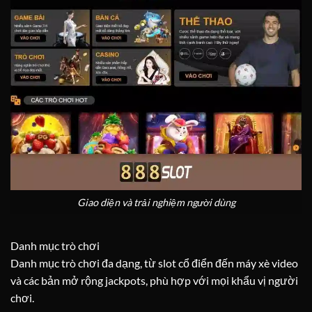
Giao diện và trải nghiệm người dùng
Danh mục trò chơi
Danh mục trò chơi đa dạng, từ slot cổ điển đến máy xè video
và các bản mở rộng jackpots, phù hợp với mọi khẩu vị người
chơi.