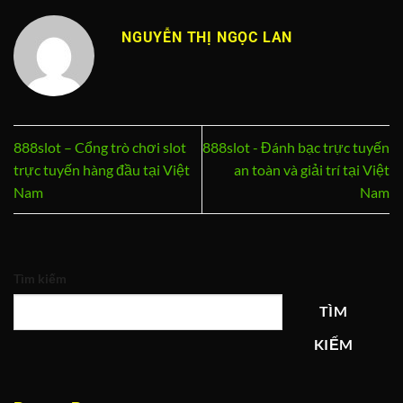
NGUYỄN THỊ NGỌC LAN
888slot – Cổng trò chơi slot
888slot - Đánh bạc trực tuyến
trực tuyến hàng đầu tại Việt
an toàn và giải trí tại Việt
Nam
Nam
Tìm kiếm
TÌM
KIẾM