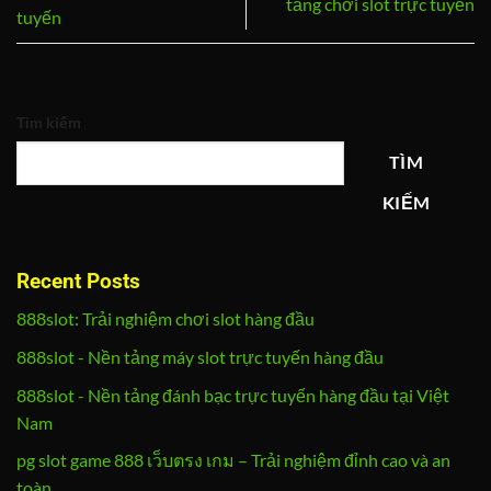
tảng chơi slot trực tuyến
tuyến
Tìm kiếm
TÌM
KIẾM
Recent Posts
888slot: Trải nghiệm chơi slot hàng đầu
888slot - Nền tảng máy slot trực tuyến hàng đầu
888slot - Nền tảng đánh bạc trực tuyến hàng đầu tại Việt
Nam
pg slot game 888 เว็บตรง เกม – Trải nghiệm đỉnh cao và an
toàn