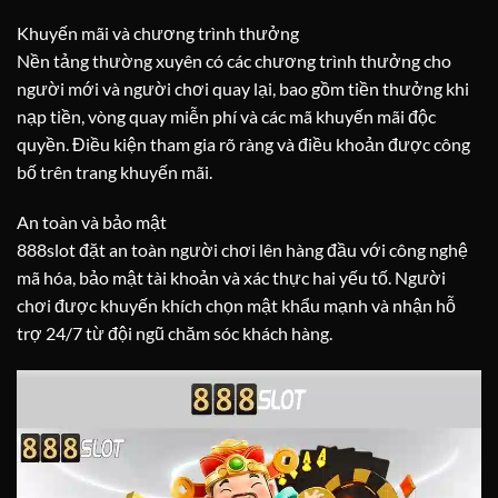
Khuyến mãi và chương trình thưởng
Nền tảng thường xuyên có các chương trình thưởng cho
người mới và người chơi quay lại, bao gồm tiền thưởng khi
nạp tiền, vòng quay miễn phí và các mã khuyến mãi độc
quyền. Điều kiện tham gia rõ ràng và điều khoản được công
bố trên trang khuyến mãi.
An toàn và bảo mật
888slot đặt an toàn người chơi lên hàng đầu với công nghệ
mã hóa, bảo mật tài khoản và xác thực hai yếu tố. Người
chơi được khuyến khích chọn mật khẩu mạnh và nhận hỗ
trợ 24/7 từ đội ngũ chăm sóc khách hàng.