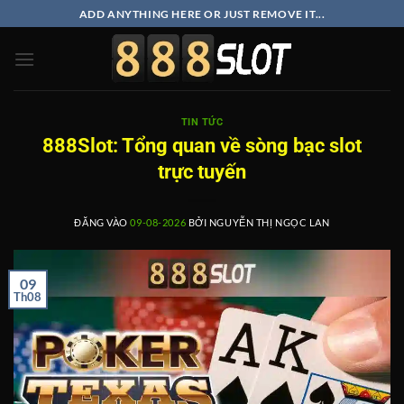
Bỏ
ADD ANYTHING HERE OR JUST REMOVE IT...
qua
nội
dung
TIN TỨC
888Slot: Tổng quan về sòng bạc slot
trực tuyến
ĐĂNG VÀO
09-08-2026
BỞI
NGUYỄN THỊ NGỌC LAN
09
Th08