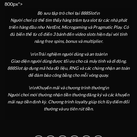
800px">
Bộ sưu tập trò chơi tại 888Slot\n
Người chơi có thể tìm thấy hàng trăm tựa slot từ các nhà phát
triển hàng đầu như NetEnt, Microgaming và Pragmatic Play. Có
đủ biến thể từ cổ điển 3 bánh đến video slots hiện đại với tính
năng free spins, bonus và multiplier.
\n\n
Trải nghiệm người dùng và an toàn
\n
Giao diện người dùng được tối ưu cho cả máy tính và di động.
888Slot áp dụng mã hóa dữ liệu, RNG và các chứng nhận an toàn
để đảm bảo công bằng cho mỗi vòng quay.
\n\n
Khuyến mãi và chương trình thưởng
\n
Người chơi mới thường nhận tiền thưởng đăng ký và các khuyến
mãi nạp tiền định kỳ. Chương trình loyalty giúp tích lũy điểm đổi
thưởng và ưu tiên rút tiền.